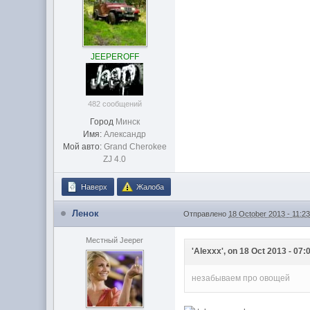
JEEPEROFF
482 сообщений
Город
Минск
Имя:
Александр
Мой авто:
Grand Cherokee
ZJ 4.0
Наверх
Жалоба
Ленок
Отправлено
18 October 2013 - 11:2
Местный Jeeper
'Alexxx', on 18 Oct 2013 - 07:
незабываем про овощей