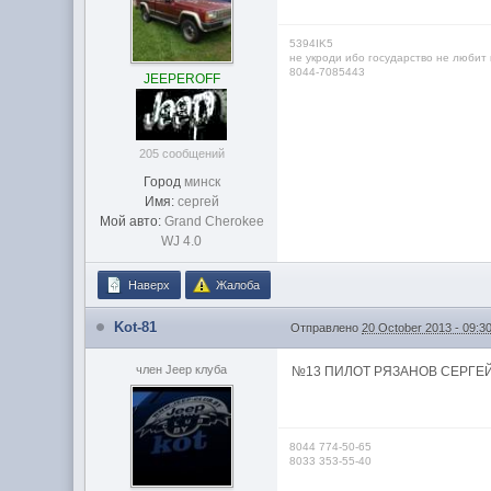
5394IK5
не укроди ибо государство не любит
8044-7085443
JEEPEROFF
205 сообщений
Город
минск
Имя:
сергей
Мой авто:
Grand Cherokee
WJ 4.0
Наверх
Жалоба
Kot-81
Отправлено
20 October 2013 - 09:3
член Jeep клуба
№13 ПИЛОТ РЯЗАНОВ СЕРГЕ
8044 774-50-65
8033 353-55-40