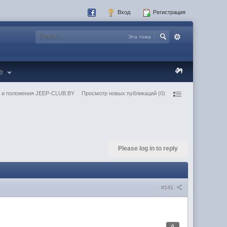
Вход
Регистрация
Эта тема
re
 и положения JEEP-CLUB.BY
Просмотр новых публикаций (0)
Please log in to reply
#141
0