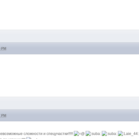
9 PM
7 PM
севозможные сложности и спецучастки!!!!!