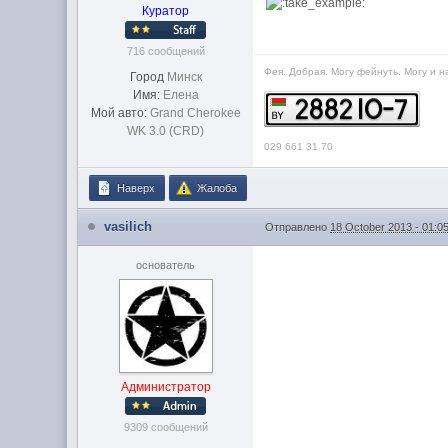
Куратор
716 сообщений
Фея. Добрая. Могу фейнуть. Могу и н
Город
Минск
Имя:
Елена
Мой авто:
Grand Cherokee
WK 3.0 (CRD)
029 661 31 70
Наверх
Жалоба
vasilich
Отправлено
18 October 2013 - 01:0
основатель
Администратор
9309 сообщений