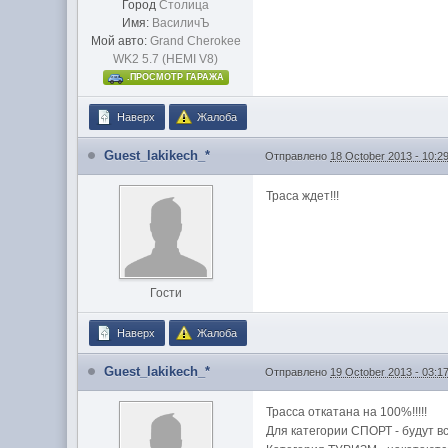
Город
Столица
Имя:
ВасиличЪ
Мой авто:
Grand Cherokee
WK2 5.7 (HEMI V8)
.ПРОСМОТР ГАРАЖА
Наверх
Жалоба
Guest_lakikech_*
Отправлено
18 October 2013 - 10:2
Траса ждет!!!
Гости
Наверх
Жалоба
Guest_lakikech_*
Отправлено
19 October 2013 - 03:1
Трасса откатана на 100%!!!!!
Для категории СПОРТ - будут в