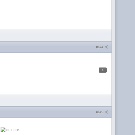
#144
0
#145