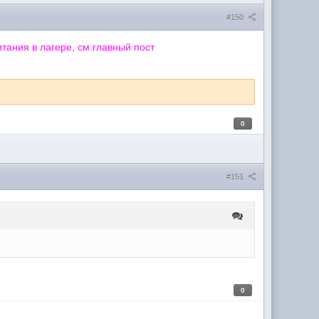
#150
тания в лагере, см.главный пост
0
#151
0