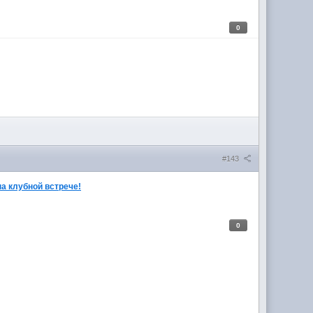
0
#143
а клубной встрече!
0