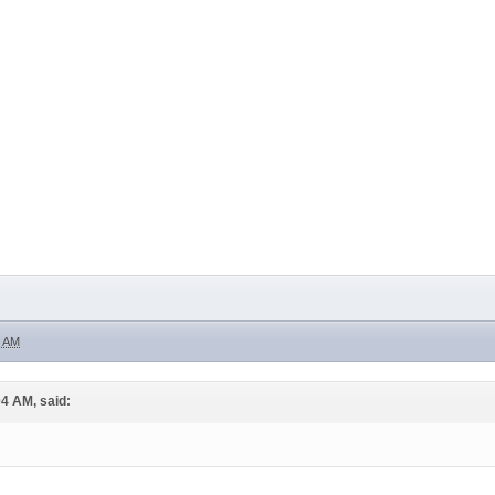
3 AM
04 AM, said: