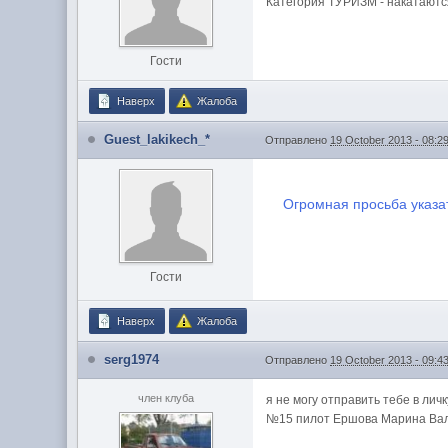
Категория ТУРИЗМ - накатаются
Гости
Наверх
Жалоба
Guest_lakikech_*
Отправлено
19 October 2013 - 08:2
Огромная просьба указат
Гости
Наверх
Жалоба
serg1974
Отправлено
19 October 2013 - 09:4
член клуба
я не могу отправить тебе в личк
№15 пилот Ершова Марина Вал