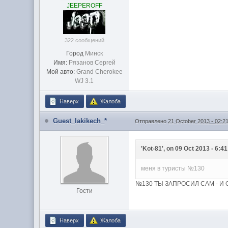
JEEPEROFF
322 сообщений
Город
Минск
Имя:
Рязанов Сергей
Мой авто:
Grand Cherokee
WJ 3.1
Наверх
Жалоба
Guest_lakikech_*
Отправлено
21 October 2013 - 02:2
'Kot-81', on 09 Oct 2013 - 6:41
меня в туристы №130
№130 ТЫ ЗАПРОСИЛ САМ - И О
Гости
Наверх
Жалоба