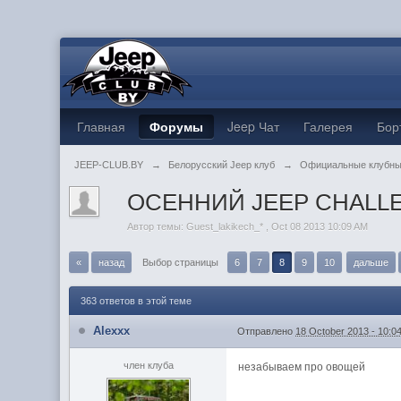
Главная
Форумы
Jeep Чат
Галерея
Бор
JEEP-CLUB.BY
→
Белорусский Jeep клуб
→
Официальные клубны
ОСЕННИЙ JEEP CHALLE
Автор темы:
Guest_lakikech_*
,
Oct 08 2013 10:09 AM
«
назад
Выбор страницы
6
7
8
9
10
дальше
363 ответов в этой теме
Alexxx
Отправлено
18 October 2013 - 10:0
член клуба
незабываем про овощей