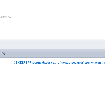
афеячить.
5 PM
31 ОКТЯБРЯ можно будет сдать "пожертвования" для участия, н