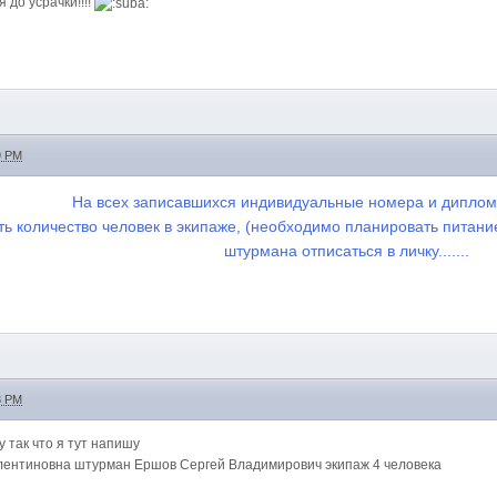
 до усрачки!!!!
9 PM
На всех записавшихся индивидуальные номера и дипломы
ь количество человек в экипаже, (необходимо планировать питание
штурмана отписаться в личку.......
3 PM
у так что я тут напишу
ентиновна штурман Ершов Сергей Владимирович экипаж 4 человека