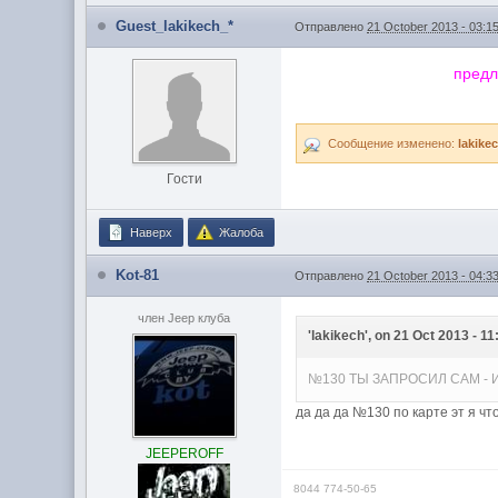
Guest_lakikech_*
Отправлено
21 October 2013 - 03:1
предл
Сообщение изменено:
lakike
Гости
Наверх
Жалоба
Kot-81
Отправлено
21 October 2013 - 04:3
член Jeep клуба
'lakikech', on 21 Oct 2013 - 11
№130 ТЫ ЗАПРОСИЛ САМ - И
да да да №130 по карте эт я чт
JEEPEROFF
8044 774-50-65