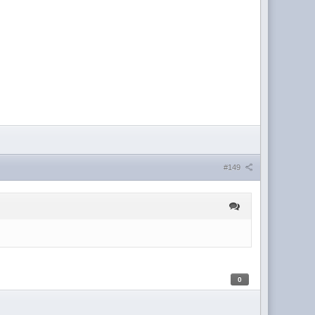
#149
0