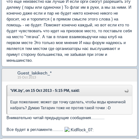
что еще неизвестно как лучше И если орги смогут разрешить эту
дилему ( пары или одиночки ) То флаг им в руки, а мы за ними. И
конечно даже если и пар не будет никто конечно никого не
бросит, но и торопится ( в прямом смысле этого слова ) на
помощь - не будет. Поможет конечно каждый, но вот если кто то
будет чувствовать что идет на призовое место, то поставьте себя
на место "тягача". А так в плане взаимовыручки наш клуб на
первом месте Это только мое мнение И наш форум надеюсь и
является тем местом где организаторы нас выслушивают и
примут сторону большинства, не забывая при этом и
меньшинство.
Guest_lakikech_*
15 Oct 2013
'ViK.by', on 15 Oct 2013 - 5:15 PM, said:
Еще пожелание: может где точку сделать, чтобы воды криничной
набрать? Думаю Татарин тоже не против такой точки :-D
Внимательно читай предыдущие сообщения...........
Все будет в регламенте.........