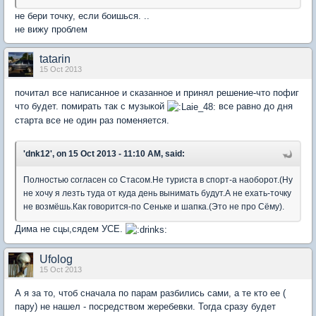
не бери точку, если боишься. ..
не вижу проблем
tatarin
15 Oct 2013
почитал все написанное и сказанное и принял решение-что пофиг
что будет. помирать так с музыкой
все равно до дня
старта все не один раз поменяется.
'dnk12', on 15 Oct 2013 - 11:10 AM, said:
Полностью согласен со Стасом.Не туриста в спорт-а наоборот.(Ну
не хочу я лезть туда от куда день вынимать будут.А не ехать-точку
не возмёшь.Как говорится-по Сеньке и шапка.(Это не про Сёму).
Дима не сцы,сядем УСЕ.
Ufolog
15 Oct 2013
А я за то, чтоб сначала по парам разбились сами, а те кто ее (
пару) не нашел - посредством жеребевки. Тогда сразу будет