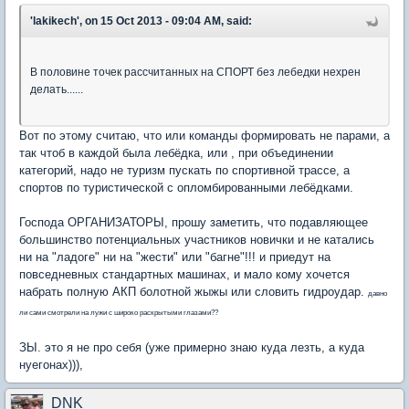
'lakikech', on 15 Oct 2013 - 09:04 AM, said:
В половине точек рассчитанных на СПОРТ без лебедки нехрен
делать......
Вот по этому считаю, что или команды формировать не парами, а
так чтоб в каждой была лебёдка, или , при объединении
категорий, надо не туризм пускать по спортивной трассе, а
спортов по туристической с опломбированными лебёдками.
Господа ОРГАНИЗАТОРЫ, прошу заметить, что подавляющее
большинство потенциальных участников новички и не катались
ни на "ладоге" ни на "жести" или "багне"!!! и приедут на
повседневных стандартных машинах, и мало кому хочется
набрать полную АКП болотной жыжы или словить гидроудар.
давно
ли сами смотрели на лужи с широко раскрытыми глазами??
ЗЫ. это я не про себя (уже примерно знаю куда лезть, а куда
нуегонах))),
DNK