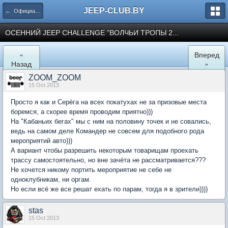
JEEP-CLUB.BY
← Официальные клубные мероприятия
ОСЕННИЙ JEEP CHALLENGE "ВОЛЧЬИ ТРОПЫ 2...
«
Вперед
Назад
»
ZOOM_ZOOM
15 Oct 2013
Просто я как и Серёга на всех покатухах не за призовые места
боремся, а скорее время проводим приятно)))
На "Кабаньих бегах" мы с ним на половину точек и не совались,
ведь на самом деле Командер не совсем для подобного рода
мероприятий авто)))
А вариант чтобы разрешить некоторым товарищам проехать
трассу самостоятельно, но вне зачёта не рассматривается???
Не хочется никому портить мероприятие не себе не
одноклубникам, ни оргам.
Но если всё же все решат ехать по парам, тогда я в зрители))))
stas
15 Oct 2013