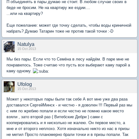
П объединять в пары думаю не стоит. В любом случае своих в
беде не бросим. Не на квартиру же ездии....
...или на квартиру?
Еще пожелание: может где точку сделать, чтобы воды криничной
набрать? Думаю Татарин тоже не против такой точки :-D
Natulya
15 Oct 2013
Мы без пары. Если что то Семёна в лесу найдём. В паре мне не
понравилось. Тоже считаю что пусть все выберают каму парой а
каму одному.
Ufolog
15 Oct 2013
Может у некоторых пары были так себе А вот мне уже два раза
доставался СергейМинск - и честно - я доволен !!! Первый раз мы
с ним по жребию попали и если честно не помню какое место
взяли , зато второй раз ( Витебские Дебри ) сами с
кооперировались и я нисколько не жалею. Он первое место, а
мне и от второго неплохо. Хотя изначально никто из нас в призы
не метил Просто планомерно брали точки и в призы попали. Так