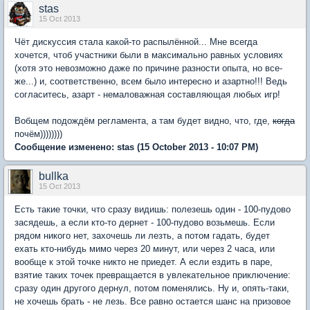
stas
15 Oct 2013
Чёт дискуссия стала какой-то распылённой... Мне всегда
хочется, чтоб участники были в максимально равных условиях
(хотя это невозможно даже по причине разности опыта, но все-
же...) и, соответственно, всем было интересно и азартно!!! Ведь
согласитесь, азарт - немаловажная составляющая любых игр!
Вобщем подождём регламента, а там будет видно, что, где,
когда
почём))))))))
Сообщение изменено:
stas
(15 October 2013 - 10:07 PM)
bullka
15 Oct 2013
Есть такие точки, что сразу видишь: полезешь один - 100-пудово
засядешь, а если кто-то дернет - 100-пудово возьмешь. Если
рядом никого нет, захочешь ли лезть, а потом гадать, будет
ехать кто-нибудь мимо через 20 минут, или через 2 часа, или
вообще к этой точке никто не приедет. А если ездить в паре,
взятие таких точек превращается в увлекательное приключение:
сразу один другого дернул, потом поменялись. Ну и, опять-таки,
не хочешь брать - не лезь. Все равно остается шанс на призовое