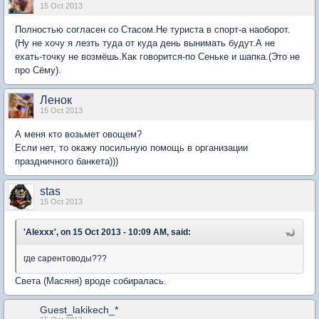
15 Oct 2013
Полностью согласен со Стасом.Не туриста в спорт-а наоборот.
(Ну не хочу я лезть туда от куда день вынимать будут.А не
ехать-точку не возмёшь.Как говорится-по Сеньке и шапка.(Это не
про Сёму).
Ленок
15 Oct 2013
А меня кто возьмет овощем?
Если нет, то окажу посильную помощь в организации
праздничного банкета)))
stas
15 Oct 2013
'Alexxx', on 15 Oct 2013 - 10:09 AM, said:
где сарентоводы???
Света (Масяня) вроде собиралась.
Guest_lakikech_*