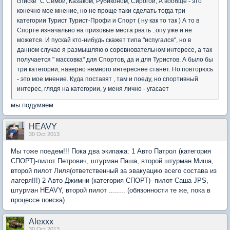
списке" С Семой, Казаком, Рубиконом, Сирогой, А вообще - это
конечно мое мнение, но не проще таки сделать тогда три
категории Турист Турист-Профи и Спорт ( ну как то так ) А то в
Спорте изначально на призовые места рвать ..опу уже и не
можется. И пускай кто-нибудь скажет типа "испугался", но в
данном случае я размышляю о соревновательном интересе, а так
получается " массовка" для Спортов, да и для Туристов. А было бы
три категории, наверно немного интереснее станет. Но повторюсь
- это мое мнение. Куда поставят , там и поеду, но спортивный
интерес, глядя на категории, у меня лично - угасает
мы подумаем
HEAVY
30 Oct 2013
Мы тоже поедем!!! Пока два экипажа: 1 Авто Патрол (категория
СПОРТ)-пилот Петрович, штурман Паша, второй штурман Миша,
второй пилот Лиля(ответственный за эвакуацию всего состава из
лагеря!!!) 2 Авто Джимни (категория СПОРТ)- пилот Саша JPS,
штурман HEAVY, второй пилот ........ (обязонности те же, пока в
процессе поиска).
Alexxx
30 Oct 2013