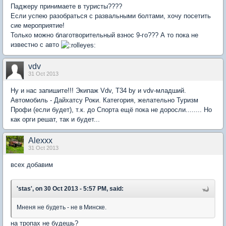
Паджеру принимаете в туристы????
Если успею разобраться с развальными болтами, хочу посетить
сие мероприятие!
Только можно благотворительный взнос 9-го??? А то пока не
известно с авто
vdv
31 Oct 2013
Ну и нас запишите!!! Экипаж Vdv, Т34 by и vdv-младший.
Автомобиль - Дайхатсу Роки. Категория, желательно Туризм
Профи (если будет), т.к. до Спорта ещё пока не доросли........ Но
как орги решат, так и будет...
Alexxx
31 Oct 2013
всех добавим
'stas', on 30 Oct 2013 - 5:57 PM, said:
Мненя не будеть - не в Минске.
на тропах не будешь?