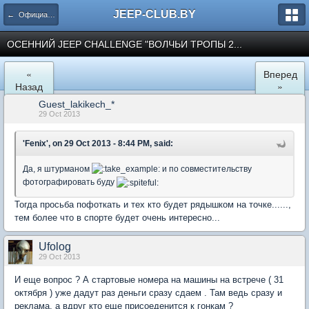
JEEP-CLUB.BY
← Официальные клубные мероприятия
ОСЕННИЙ JEEP CHALLENGE "ВОЛЧЬИ ТРОПЫ 2...
«
Вперед
Назад
»
Guest_lakikech_*
29 Oct 2013
'Fenix', on 29 Oct 2013 - 8:44 PM, said:
Да, я штурманом
и по совместительству
фотографировать буду
Тогда просьба пофоткать и тех кто будет рядышком на точке......,
тем более что в спорте будет очень интересно...
Ufolog
29 Oct 2013
И еще вопрос ? А стартовые номера на машины на встрече ( 31
октября ) уже дадут раз деньги сразу сдаем . Там ведь сразу и
реклама, а вдруг кто еще присоеденится к гонкам ?