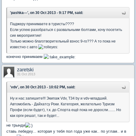
'pashka---', on 30 Oct 2013 - 9:17 PM, said:
Паджеру принимаете в туристы????
Если успею разобраться с развальными болтами, хочу посетить
сие мероприятие!
Только можно благотворительный взнос 9-го??? А то пока не
известно с авто
конечно принимаем
zaretski
31 Oct 2013
'vdv', on 30 Oct 2013 - 10:02 PM, said:
Ну и нас запишите!!! Экипаж Vdv, Т34 by и vdv-младший.
Автомобиль - Дайхатсу Роки. Категория, желательно Туризм
Профи (если будет), т.к. до Спорта ещё пока не доросли........ Но
как орги решат, так и будет...
не трынди
ставь лебедку... которая у тебя пол года уже как.. по углам.. и в