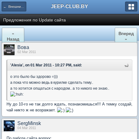
JEEP-CLUB.BY
← Внешний вид и удобство форума
Предложения по Update сайта
«
Вперед
Назад
»
Вова
02 Mar 2011
'Alesia', on 01 Mar 2011 - 10:27 PM, said:
о это было бы здорово =)))
а пока что можно ведь в курилке сделать тему..
а то хотится опщаться с народом.. а то никого не знаю..
Ну до 10-го не так долго ждать, познакомишься!!! А темку создай,
чай никто ж не возражает.
SergMinsk
04 Mar 2011
По работе сайта вопрос.