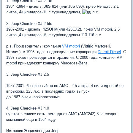
1. Jeep Cherokee XJ 2.1td
1984 -1994 - дизель, J8S 814 (или J8S 890), пр-во Renault , 2,1
литра, 4-цилиндровый, с турбонаддувом,
л.с
2. Jeep Cherokee XJ 2.5td
1987-2001 - дизель, 425OHV(или 425CX2). пр-во VM motori, 2,5
литра ,4-цилиндровый, с турбонаддувом 113-116 л.с.
p.s. Производитель: компания
VM motori
(Vittirio Martorelli,
Италия), с 1995 года - подразделение корпорации
Detroit Diesel
. С
1997 также производится в Бразилии. С 2000 года компания VM
motori принадлежит концерну Mercedes-Benz.
3. Jeep Cherokee XJ 2.5
1987-2001- бензиновый,пр-во AMC . 2,5 литра, 4-цилиндровый со
впрыском. 123 л.с. в последних годах выпуск
до 1987 были карбюраторные
4. Jeep Cherokee XJ 4.0
ну этот в списке есть- легенда от AMC (AMC242) был создан
компанией еще в 1964 году
Источник:Энциклопедия Jeep