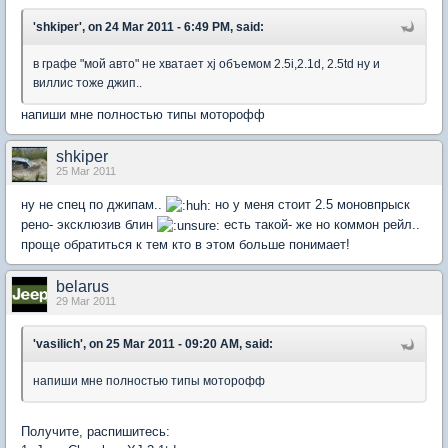
'shkiper', on 24 Mar 2011 - 6:49 PM, said:
в графе "мой авто" не хватает xj объемом 2.5i,2.1d, 2.5td ну и
виллис тоже джип..
напиши мне полностью типы моторофф
shkiper
25 Mar 2011
ну не спец по джипам..
но у меня стоит 2.5 моновпрыск
рено- эксклюзив блин
есть такой- же но коммон рейл..
проще обратиться к тем кто в этом больше понимает!
belarus
29 Mar 2011
'vasilich', on 25 Mar 2011 - 09:20 AM, said:
напиши мне полностью типы моторофф
Получите, распишитесь: