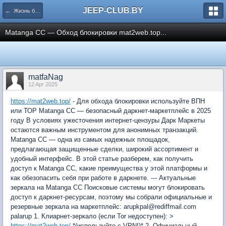
JEEP-CLUB.BY
← Жизнь белорусского Jeep клуба
Matanga CC — Обход блокировки mat2web.top...
matfaNag
12 Apr 2025
https://mat2web.top/
- Для обхода блокировки используйте ВПН
или ТОР Matanga CC — безопасный даркнет-маркетплейс в 2025
году В условиях ужесточения интернет-цензуры Дарк Маркеты
остаются важным инструментом для анонимных транзакций.
Matanga CC — одна из самых надежных площадок,
предлагающая защищенные сделки, широкий ассортимент и
удобный интерфейс. В этой статье разберем, как получить
доступ к Matanga CC, какие преимущества у этой платформы и
как обезопасить себя при работе в даркнете. --- Актуальные
зеркала на Matanga CC Поисковые системы могут блокировать
доступ к даркнет-ресурсам, поэтому мы собрали официальные и
резервные зеркала на маркетплейс: arupkpal@rediffmail.com
palarup 1. Клиарнет-зеркало (если Tor недоступен): >
https://mat2web.top/
*(используйте с VPN!)* 2. Официальный