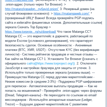
.onion-адрес (только через Tor Browser): >
http://matanzkgpadqn...ny6ayid.onion/`
3. Резервный домен (на
случай блокировки основного): >
https://matangaweb.com/`
*
(проверенный URL)* Важно! Всегда проверяйте PGP-подпись
сайта и избегайте фишинговых клонов. Дополнительныые ссылки|
зеркала Скачать Тор Браузер >
https://www.torproje...rg/ru/download/
Что такое Matanga CC?
Matanga CC — это маркетплейс в даркнете, работающий по
модели Escrow (условного депонирования), что гарантирует
безопасность сделок. Основные особенности: - Анонимные
платежи (BTC, XMR, USDT) - Отсутствие KYC (без верификации
личности) - Система рейтингов продавцов и честные отзывы ---
Как зайти на Matanga CC? 1. Установите Tor Browser ([скачать с
официального
сайта](https://www.torproject.org/)).
2. Отключите
JavaScript в настройках браузера для защиты от утечек. 3.
Используйте только проверенные зеркала (указаны выше). ---
Преимущества Matanga CC перед другими маркетплейсами -
Низкие комиссии (в среднем 2-3%) - Поддержка PGP-шифрования
для переписки - Автоматические выплаты продавцам --- Как не
попасть на мошенников? - Проверяйте .onion-адрес через форумы
(Dread, Telegram-каналы) - Не переходите по ссылкам из email/
мессенджеров - Используйте аппаратные кошельки (Ledger,
Trezor) --- Будущее даркнет-маркетплейсов С развитием