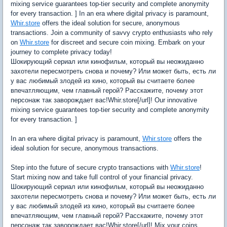
mixing service guarantees top-tier security and complete anonymity
for every transaction. ] In an era where digital privacy is paramount,
Whir.store
offers the ideal solution for secure, anonymous
transactions. Join a community of savvy crypto enthusiasts who rely
on
Whir.store
for discreet and secure coin mixing. Embark on your
journey to complete privacy today!
Шокирующий сериал или кинофильм, который вы неожиданно
захотели пересмотреть снова и почему? Или может быть, есть ли
у вас любимый злодей из кино, который вы считаете более
впечатляющим, чем главный герой? Расскажите, почему этот
персонаж так заворождает вас!Whir.store[/url]! Our innovative
mixing service guarantees top-tier security and complete anonymity
for every transaction. ]
In an era where digital privacy is paramount,
Whir.store
offers the
ideal solution for secure, anonymous transactions.
Step into the future of secure crypto transactions with
Whir.store
!
Start mixing now and take full control of your financial privacy.
Шокирующий сериал или кинофильм, который вы неожиданно
захотели пересмотреть снова и почему? Или может быть, есть ли
у вас любимый злодей из кино, который вы считаете более
впечатляющим, чем главный герой? Расскажите, почему этот
персонаж так заворождает вас!Whir.store[/url]! Mix your coins