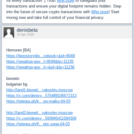
for every transaction. ] Trust
Whir.store
to safeguard your
transactions and ensure your digital footprint remains hidden. Step
into the future of secure crypto transactions with
Whir.store
! Start
mixing now and take full control of your financial privacy.
denisbeta
15 Apr 2025
Hemoren [BA]
https://beststoryblo...cebook=&pl=8049
https://greattop-goo...l=8049&lp=11235
https://greattop-goo...k=&pl=&lp=11236
bionetic
bulgarian bg
http://land1-bioneti...yakovlev.moscow
https://x.com/denisy...575489106571313
https://telegra.ph/k...-po-malko-04-03
http://land2-bioneti...yakovlev.moscow
https://x.com/denisy...593945411584309
https://telegra.ph/K...etic-sega-04-03