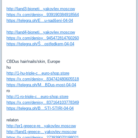
http://land3-bioneti...yakovlev.moscow
https://x.com/denisy...939190384918564
https://telegra.ph/E...u-nadšení-04-04
http://land4-bioneti...yakovlev.moscow
https://x.com/denisy...945472814760260
https://telegra.ph/Š...ostředkem-04-04
CBDus hair/nails/skin, Europe
hu
http://1-hu-triple-c...euro-shop.store
https://x.com/denisy...834742480605518
https://telegra.ph/M...BDus-most-04-04
ro
http://1-ro-triple-c...euro-shop.store
https://x.com/denisy...837164103778349
https://telegra.ph/B...ȘTI-ȘTIRI-04-04
relaton
http://pr1-greece-re...yakovlev.moscow
http://land1-greece-...yakovlev.moscow
https://x.com/denisy...273939070198021