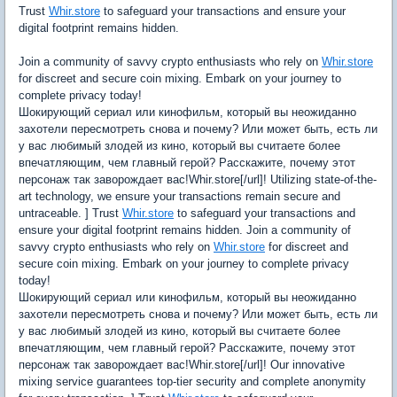
Trust
Whir.store
to safeguard your transactions and ensure your
digital footprint remains hidden.
Join a community of savvy crypto enthusiasts who rely on
Whir.store
for discreet and secure coin mixing. Embark on your journey to
complete privacy today!
Шокирующий сериал или кинофильм, который вы неожиданно
захотели пересмотреть снова и почему? Или может быть, есть ли
у вас любимый злодей из кино, который вы считаете более
впечатляющим, чем главный герой? Расскажите, почему этот
персонаж так заворождает вас!Whir.store[/url]! Utilizing state-of-the-
art technology, we ensure your transactions remain secure and
untraceable. ] Trust
Whir.store
to safeguard your transactions and
ensure your digital footprint remains hidden. Join a community of
savvy crypto enthusiasts who rely on
Whir.store
for discreet and
secure coin mixing. Embark on your journey to complete privacy
today!
Шокирующий сериал или кинофильм, который вы неожиданно
захотели пересмотреть снова и почему? Или может быть, есть ли
у вас любимый злодей из кино, который вы считаете более
впечатляющим, чем главный герой? Расскажите, почему этот
персонаж так заворождает вас!Whir.store[/url]! Our innovative
mixing service guarantees top-tier security and complete anonymity