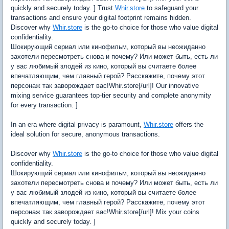
quickly and securely today. ] Trust
Whir.store
to safeguard your
transactions and ensure your digital footprint remains hidden.
Discover why
Whir.store
is the go-to choice for those who value digital
confidentiality.
Шокирующий сериал или кинофильм, который вы неожиданно
захотели пересмотреть снова и почему? Или может быть, есть ли
у вас любимый злодей из кино, который вы считаете более
впечатляющим, чем главный герой? Расскажите, почему этот
персонаж так заворождает вас!Whir.store[/url]! Our innovative
mixing service guarantees top-tier security and complete anonymity
for every transaction. ]
In an era where digital privacy is paramount,
Whir.store
offers the
ideal solution for secure, anonymous transactions.
Discover why
Whir.store
is the go-to choice for those who value digital
confidentiality.
Шокирующий сериал или кинофильм, который вы неожиданно
захотели пересмотреть снова и почему? Или может быть, есть ли
у вас любимый злодей из кино, который вы считаете более
впечатляющим, чем главный герой? Расскажите, почему этот
персонаж так заворождает вас!Whir.store[/url]! Mix your coins
quickly and securely today. ]