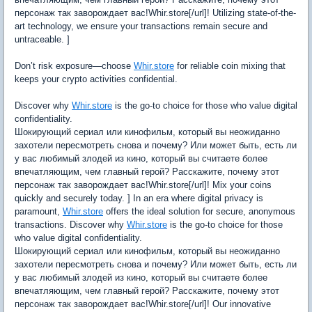
персонаж так заворождает вас!Whir.store[/url]! Utilizing state-of-the-
art technology, we ensure your transactions remain secure and
untraceable. ]
Don’t risk exposure—choose
Whir.store
for reliable coin mixing that
keeps your crypto activities confidential.
Discover why
Whir.store
is the go-to choice for those who value digital
confidentiality.
Шокирующий сериал или кинофильм, который вы неожиданно
захотели пересмотреть снова и почему? Или может быть, есть ли
у вас любимый злодей из кино, который вы считаете более
впечатляющим, чем главный герой? Расскажите, почему этот
персонаж так заворождает вас!Whir.store[/url]! Mix your coins
quickly and securely today. ] In an era where digital privacy is
paramount,
Whir.store
offers the ideal solution for secure, anonymous
transactions. Discover why
Whir.store
is the go-to choice for those
who value digital confidentiality.
Шокирующий сериал или кинофильм, который вы неожиданно
захотели пересмотреть снова и почему? Или может быть, есть ли
у вас любимый злодей из кино, который вы считаете более
впечатляющим, чем главный герой? Расскажите, почему этот
персонаж так заворождает вас!Whir.store[/url]! Our innovative