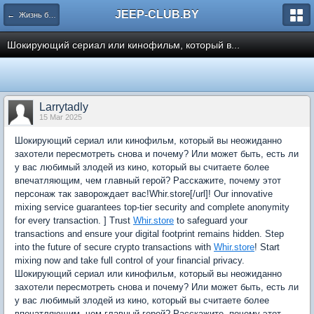
JEEP-CLUB.BY
← Жизнь белорусского Jeep клуба
Шокирующий сериал или кинофильм, который в...
Larrytadly
15 Mar 2025
Шокирующий сериал или кинофильм, который вы неожиданно
захотели пересмотреть снова и почему? Или может быть, есть ли
у вас любимый злодей из кино, который вы считаете более
впечатляющим, чем главный герой? Расскажите, почему этот
персонаж так заворождает вас!Whir.store[/url]! Our innovative
mixing service guarantees top-tier security and complete anonymity
for every transaction. ] Trust
Whir.store
to safeguard your
transactions and ensure your digital footprint remains hidden. Step
into the future of secure crypto transactions with
Whir.store
! Start
mixing now and take full control of your financial privacy.
Шокирующий сериал или кинофильм, который вы неожиданно
захотели пересмотреть снова и почему? Или может быть, есть ли
у вас любимый злодей из кино, который вы считаете более
впечатляющим, чем главный герой? Расскажите, почему этот