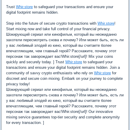
Trust
Whir.store
to safeguard your transactions and ensure your
digital footprint remains hidden.
Step into the future of secure crypto transactions with
Whir.store
!
Start mixing now and take full control of your financial privacy.
Шокирующий сериал или кинофильм, который вы неожиданно
захотели пересмотреть снова и почему? Или может быть, есть ли
у вас любимый злодей из кино, который вы считаете более
впечатляющим, чем главный герой? Расскажите, почему этот
персонаж так заворождает вас!Whir.store[/url]! Mix your coins
quickly and securely today. ] Trust
Whir.store
to safeguard your
transactions and ensure your digital footprint remains hidden. Join a
community of savvy crypto enthusiasts who rely on
Whir.store
for
discreet and secure coin mixing. Embark on your journey to complete
privacy today!
Шокирующий сериал или кинофильм, который вы неожиданно
захотели пересмотреть снова и почему? Или может быть, есть ли
у вас любимый злодей из кино, который вы считаете более
впечатляющим, чем главный герой? Расскажите, почему этот
персонаж так заворождает вас!Whir.store[/url]! Our innovative
mixing service guarantees top-tier security and complete anonymity
for every transaction. ]