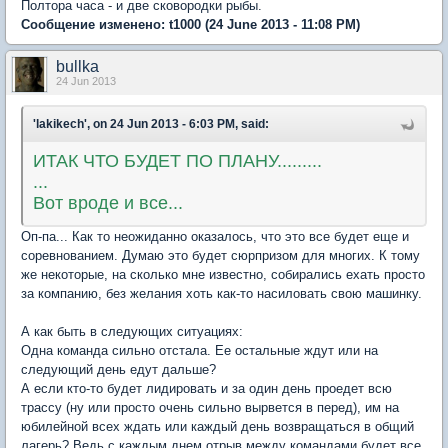
Полтора часа - и две сковородки рыбы.
Сообщение изменено:
t1000
(24 June 2013 - 11:08 PM)
bullka
24 Jun 2013
'lakikech', on 24 Jun 2013 - 6:03 PM, said:
ИТАК ЧТО БУДЕТ ПО ПЛАНУ.........
...
Вот вроде и все...
Оп-па... Как то неожиданно оказалось, что это все будет еще и
соревнованием. Думаю это будет сюрпризом для многих. К тому
же некоторые, на сколько мне известно, собирались ехать просто
за компанию, без желания хоть как-то насиловать свою машинку.
А как быть в следующих ситуациях:
Одна команда сильно отстала. Ее остальные ждут или на
следующий день едут дальше?
А если кто-то будет лидировать и за один день проедет всю
трассу (ну или просто очень сильно вырвется в перед), им на
юбилейной всех ждать или каждый день возвращаться в общий
лагерь? Ведь с каждым днем отрыв между командами будет все