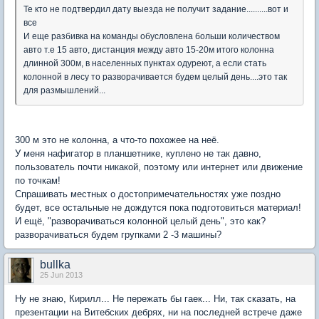
Те кто не подтвердил дату выезда не получит задание..........вот и
все
И еще разбивка на команды обусловлена больши количеством
авто т.е 15 авто, дистанция между авто 15-20м итого колонна
длинной 300м, в населенных пунктах одуреют, а если стать
колонной в лесу то разворачивается будем целый день....это так
для размышлений...
300 м это не колонна, а что-то похожее на неё.
У меня нафигатор в планшетнике, куплено не так давно,
пользователь почти никакой, поэтому или интернет или движение
по точкам!
Спрашивать местных о достопримечательностях уже поздно
будет, все остальные не дождутся пока подготовиться материал!
И ещё, "разворачиваться колонной целый день", это как?
разворачиваться будем групками 2 -3 машины?
bullka
25 Jun 2013
Ну не знаю, Кирилл... Не пережать бы гаек... Ни, так сказать, на
презентации на Витебских дебрях, ни на последней встрече даже