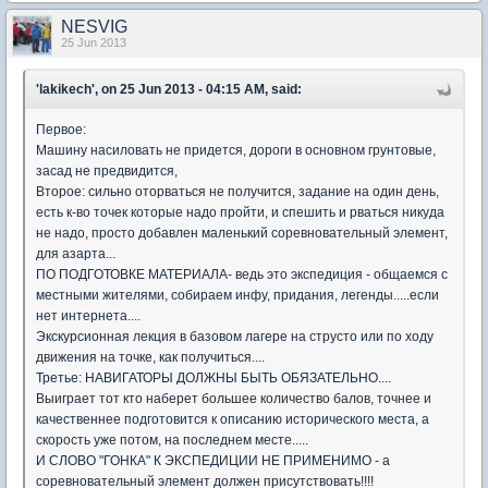
NESVIG
25 Jun 2013
'lakikech', on 25 Jun 2013 - 04:15 AM, said:
Первое:
Машину насиловать не придется, дороги в основном грунтовые,
засад не предвидится,
Второе: сильно оторваться не получится, задание на один день,
есть к-во точек которые надо пройти, и спешить и рваться никуда
не надо, просто добавлен маленький соревновательный элемент,
для азарта...
ПО ПОДГОТОВКЕ МАТЕРИАЛА- ведь это экспедиция - общаемся с
местными жителями, собираем инфу, придания, легенды.....если
нет интернета....
Экскурсионная лекция в базовом лагере на струсто или по ходу
движения на точке, как получиться....
Третье: НАВИГАТОРЫ ДОЛЖНЫ БЫТЬ ОБЯЗАТЕЛЬНО....
Выиграет тот кто наберет большее количество балов, точнее и
качественнее подготовится к описанию исторического места, а
скорость уже потом, на последнем месте.....
И СЛОВО "ГОНКА" К ЭКСПЕДИЦИИ НЕ ПРИМЕНИМО - а
соревновательный элемент должен присутствовать!!!!