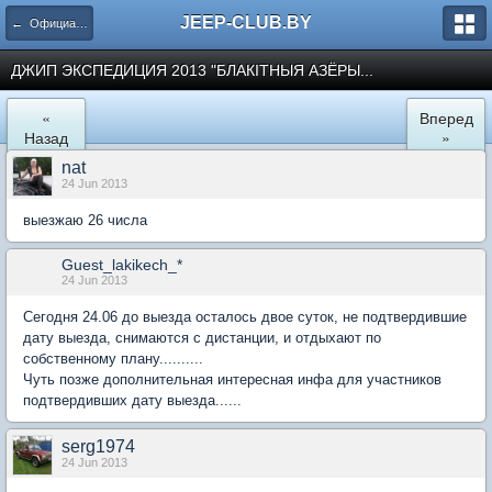
JEEP-CLUB.BY
← Официальные клубные мероприятия
ДЖИП ЭКСПЕДИЦИЯ 2013 "БЛАКITНЫЯ АЗЁРЫ...
«
Вперед
Назад
»
nat
24 Jun 2013
выезжаю 26 числа
Guest_lakikech_*
24 Jun 2013
Сегодня 24.06 до выезда осталось двое суток, не подтвердившие
дату выезда, снимаются с дистанции, и отдыхают по
собственному плану..........
Чуть позже дополнительная интересная инфа для участников
подтвердивших дату выезда......
serg1974
24 Jun 2013