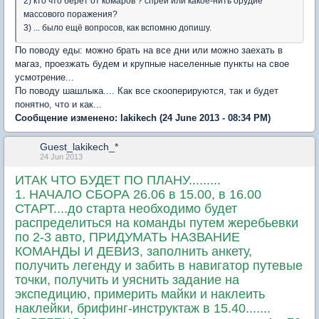
2) кто что берет от комаров ? спреи или какое-нить орудие
массового поражения?
3) ... было ещё вопросов, как вспомню допишу.
По поводу еды: можно брать на все дни или можно заехать в
магаз, проезжать будем и крупные населенные пункты на свое
усмотрение...
По поводу шашлыка.... Как все скооперируются, так и будет
понятно, что и как...
Сообщение изменено:
lakikech
(24 June 2013 - 08:34 PM)
Guest_lakikech_*
24 Jun 2013
ИТАК ЧТО БУДЕТ ПО ПЛАНУ.........
1. НАЧАЛО СБОРА 26.06 в 15.00, в 16.00
СТАРТ....до старта необходимо будет
распределиться на команды путем жеребьевки
по 2-3 авто, ПРИДУМАТЬ НАЗВАНИЕ
КОМАНДЫ И ДЕВИЗ, заполнить анкету,
получить легенду и забить в навигатор путевые
точки, получить и уяснить задание на
экспедицию, примерить майки и наклеить
наклейки, брифинг-инструктаж в 15.40.......