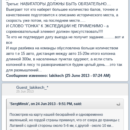
Третье: НАВИГАТОРЫ ДОЛЖНЫ БЫТЬ ОБЯЗАТЕЛЬНО....
Выиграет тот кто наберет большее количество балов, точнее и
качественнее подготовится к описанию исторического места, а
скорость уже потом, на последнем месте.....
И СЛОВО "ГОНКА" К ЭКСПЕДИЦИИ НЕ ПРИМЕНИМО - а
соревновательный элемент должен присутствовать!!!!
Те кто не подтвердил дату выезда не получит задание..........вот и
все
И еще разбивка на команды обусловлена больши количеством
авто т.е 15 авто, дистанция между авто 15-20м итого колонна
длинной 300м, в населенных пунктах одуреют, а если стать
колонной в лесу то разворачивается будем целый день....это так
для размышлений...
Сообщение изменено:
lakikech
(25 June 2013 - 07:24 AM)
Guest_lakikech_*
25 Jun 2013
'SergMinsk', on 24 Jun 2013 - 9:51 PM, said:
Посмотрев на карту нашей бескрайней и одновременно
маленькой, но гордой страны прикинул, что от озера до границы с
Латвией с одной стороны около 5-6 км, с другой - около 10 км...