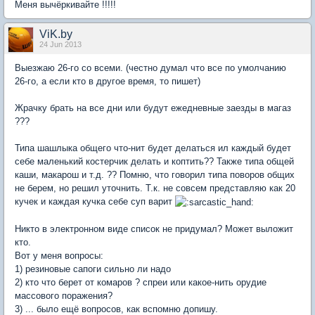
Меня вычёркивайте !!!!!
ViK.by
24 Jun 2013
Выезжаю 26-го со всеми. (честно думал что все по умолчанию
26-го, а если кто в другое время, то пишет)
Жрачку брать на все дни или будут ежедневные заезды в магаз
???
Типа шашлыка общего что-нит будет делаться ил каждый будет
себе маленький костерчик делать и коптить?? Также типа общей
каши, макарош и т.д. ?? Помню, что говорил типа поворов общих
не берем, но решил уточнить. Т.к. не совсем представляю как 20
кучек и каждая кучка себе суп варит
Никто в электронном виде список не придумал? Может выложит
кто.
Вот у меня вопросы:
1) резиновые сапоги сильно ли надо
2) кто что берет от комаров ? спреи или какое-нить орудие
массового поражения?
3) ... было ещё вопросов, как вспомню допишу.