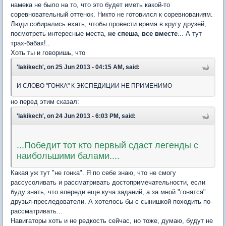
намека не было на то, что это будет иметь какой-то
соревновательный оттенок. Никто не готовился к соревнованиям.
Люди собирались ехать, чтобы провести время в кругу друзей,
посмотреть интересные места,
не спеша
,
все вместе
... А тут
трах-бабах!..
Хоть ты и говоришь, что
'lakikech', on 25 Jun 2013 - 04:15 AM, said:
И СЛОВО "ГОНКА" К ЭКСПЕДИЦИИ НЕ ПРИМЕНИМО
но перед этим сказал:
'lakikech', on 24 Jun 2013 - 6:03 PM, said:
...Победит тот кто первый сдаст легенды с
наибольшими балами....
Какая уж тут "не гонка". Я по себе знаю, что не смогу
рассусоливать и рассматривать достопримечательности, если
буду знать, что впереди еще куча заданий, а за мной "гонятся"
друзья-преследователи. А хотелось бы с сынишкой походить по-
рассматривать...
Навигаторы хоть и не редкость сейчас, но тоже, думаю, будут не