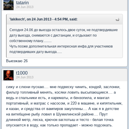
tatarin
24 Jun 2013
'lakikech', on 24 Jun 2013 - 4:54 PM, said:
Сегодня 24.06 до выезда осталось двое суток, не подтвердившие
дату выезда, снимаются с дистанции, и отдыхают по
собственному плану..........
Чуть позже дополнительная интересная инфа для участников
подтвердивших дату выезда......
Выезжаю 26
t1000
24 Jun 2013
сижу и слюни пускаю.... мне подвеску чинить, кондей, заслонки,
фильтр топливный менять, косяки ловить высыпающиеся.... а
ведь и спальники есть, и карематы, и бензопила, и мангал
портативный, и матрас с насосом, и 220 в машине, и кипятильник,
и казан, и средства от вампиров закуплены.... А как я в детстве
на витебщене рыбу ловил в Шумилинской районе.... Прут
длинной метр, леска, крючок-заглотыш и тесто - белая точка
опускается в воду, как только пропадает - можно подсекать.