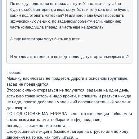
По поводу подготовки материала в пути. У нас чисто случайно
будет с собой интернет, а ведь могут быть и те, у кого его не будет,
как им подготовить материал? И для кого надо будет проводить
экскурсионную лекцию, по заданному объекту, если, например,
часть команд ушла вперед, а часть еще не доехала?
А еще навигаторы могут быть не у всех...
И что делать с теми, кто не подтвердил дату старта, вычеркивать?
Первое:
Машину насиловать не придется, дороги в основном грунтовые,
засад не предвидится,
Второе: сильно оторваться не получится, задание на один день,
есть к-во точек которые надо пройти, и спешить и рваться никуда
не надо, просто добавлен маленький соревновательный элемент,
для азарта...
ПО ПОДГОТОВКЕ МАТЕРИАЛА- ведь это экспедиция - общаемся
с местными жителями, собираем инфу, придания,
легенды.....если нет интернета....
Экскурсионная лекция в базовом лагере на струсто или по ходу
движения на точке, как получиться....