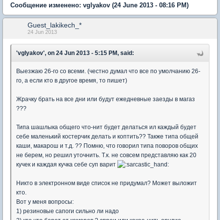
Сообщение изменено:
vglyakov
(24 June 2013 - 08:16 PM)
Guest_lakikech_*
24 Jun 2013
'vglyakov', on 24 Jun 2013 - 5:15 PM, said:
Выезжаю 26-го со всеми. (честно думал что все по умолчанию 26-
го, а если кто в другое время, то пишет)
Жрачку брать на все дни или будут ежедневные заезды в магаз
???
Типа шашлыка общего что-нит будет делаться ил каждый будет
себе маленький костерчик делать и коптить?? Также типа общей
каши, макарош и т.д. ?? Помню, что говорил типа поворов общих
не берем, но решил уточнить. Т.к. не совсем представляю как 20
кучек и каждая кучка себе суп варит
Никто в электронном виде список не придумал? Может выложит
кто.
Вот у меня вопросы:
1) резиновые сапоги сильно ли надо