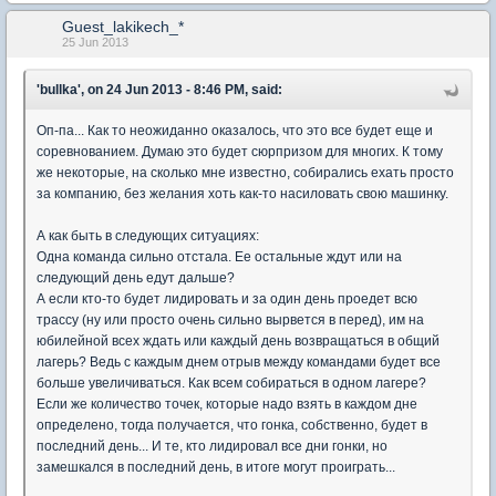
Guest_lakikech_*
25 Jun 2013
'bullka', on 24 Jun 2013 - 8:46 PM, said:
Оп-па... Как то неожиданно оказалось, что это все будет еще и
соревнованием. Думаю это будет сюрпризом для многих. К тому
же некоторые, на сколько мне известно, собирались ехать просто
за компанию, без желания хоть как-то насиловать свою машинку.
А как быть в следующих ситуациях:
Одна команда сильно отстала. Ее остальные ждут или на
следующий день едут дальше?
А если кто-то будет лидировать и за один день проедет всю
трассу (ну или просто очень сильно вырвется в перед), им на
юбилейной всех ждать или каждый день возвращаться в общий
лагерь? Ведь с каждым днем отрыв между командами будет все
больше увеличиваться. Как всем собираться в одном лагере?
Если же количество точек, которые надо взять в каждом дне
определено, тогда получается, что гонка, собственно, будет в
последний день... И те, кто лидировал все дни гонки, но
замешкался в последний день, в итоге могут проиграть...