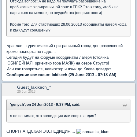
Отсюда вопрос: А не надо ли получать разрешение на
пребывание в приграничной зоне в ГПК? Это к тому, чтобы не
нарваться на мелкие, но неудобства (неприятности)...
Кроме того, для стартующих 28.06.20013 координаты лагеря когда
и как будут сообщены?
Браслав - туристический приграничный город доп разрешений
кроме паспорта не надо....
Сегодня будут на форуме координаты лагеря (стоянка
ЮБИЛЕЙНАЯ, ориентир гора МАЯК) на озере Струсто!
Или как говориться, навигатор и язык до Киева доведут.....
Сообщение изменено:
lakikech
(25 June 2013 - 07:18 AM)
Guest_lakikech_*
25 Jun 2013
'genych', on 24 Jun 2013 - 9:37 PM, said:
я не понимаю, это экспедиция или спортландия?
СПОРТЛАНДСКАЯ ЭКСПЕДИЦИЯ....