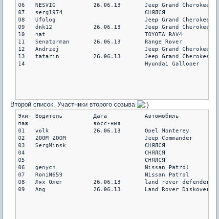
06   NESVIG           26.06.13       Jeep Grand Cherokee WJ
07   serg1974                        СНЯЛСЯ

08   Ufolog                          Jeep Grand Cherokee WJ
09   dnk12            26.06.13       Jeep Grand Cherokee WG
10   nat                             TOYOTA RAV4           
11   Senatorman       26.06.13       Range Rover           
12   Andrzej                         Jeep Grand Cherokee WJ
13   tatarin          26.06.13       Jeep Grand Cherokee WJ
14                                   Hyundai Galloper      
                                                           
                                                           
Второй список. Участники второго созыва
Эки- Водитель         Дата           Автомобиль            
паж                   восс-ния                             
01   volk             26.06.13       Opel Monterey         
02   ZOOM_ZOOM                       Jeep Commander        
03   SergMinsk                       СНЯЛСЯ                
04                                   СНЯЛСЯ                
05                                   СНЯЛСЯ                
06   genych                          Nissan Patrol         
07   RoniN659                        Nissan Patrol         
08   Лях Олег         26.06.13       land rover defender   
09   Ang              26.06.13       Land Rover Diskovery I
                                                           
                                                           
                                                           