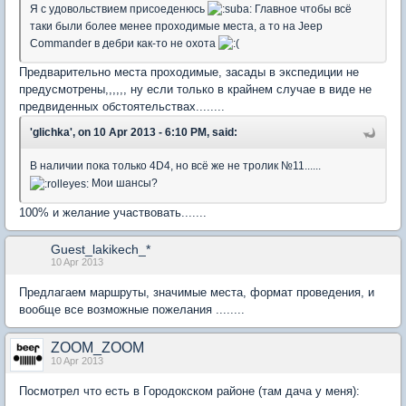
Я с удовольствием присоеденюсь
Главное чтобы всё
таки были более менее проходимые места, а то на Jeep
Commander в дебри как-то не охота
Предварительно места проходимые, засады в экспедиции не
предусмотрены,,,,,, ну если только в крайнем случае в виде не
предвиденных обстоятельствах........
'glichka', on 10 Apr 2013 - 6:10 PM, said:
В наличии пока только 4D4, но всё же не тролик №11......
Мои шансы?
100% и желание участвовать.......
Guest_lakikech_*
10 Apr 2013
Предлагаем маршруты, значимые места, формат проведения, и
вообще все возможные пожелания ........
ZOOM_ZOOM
10 Apr 2013
Посмотрел что есть в Городокском районе (там дача у меня):