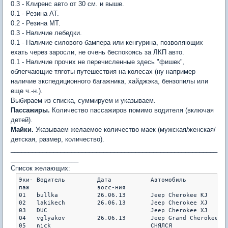
0.3 - Клиренс авто от 30 см. и выше.
0.1 - Резина AT.
0.2 - Резина MT.
0.3 - Наличие лебедки.
0.1 - Наличие силового бампера или кенгурина, позволяющих
ехать через заросли, не очень беспокоясь за ЛКП авто.
0.1 - Наличие прочих не перечисленные здесь "фишек",
облегчающие тяготы путешествия на колесах (ну например
наличие экспедиционного багажника, хайджэка, бензопилы или
еще ч.-н.).
Выбираем из списка, суммируем и указываем.
Пассажиры.
Количество пассажиров помимо водителя (включая
детей).
Майки.
Указываем желаемое количество маек (мужская/женская/
детская, размер, количество).
__________________________________________________________
___________________
Список желающих:
Эки- Водитель         Дата           Автомобиль            
паж                   восс-ния                             
01   bullka           26.06.13       Jeep Cherokee KJ      
02   lakikech         26.06.13       Jeep Cherokee XJ      
03   DUC                             Jeep Cherokee XJ      
04   vglyakov         26.06.13       Jeep Grand Cherokee ZJ
05   nick                            СНЯЛСЯ                