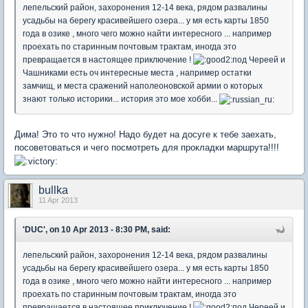
лепельский район, захоронения 12-14 века, рядом развалины
усадьбы на берегу красивейшего озера... у мя есть карты 1850
года в озике , много чего можно найти интересного ... например
проехать по старинным почтовым трактам, иногда это
превращается в настоящее приключение !
под Череей и
Чашниками есть оч интересные места , например остатки
замчищ, и места сражений наполеоновской армии о которых
знают только историки... история это мое хобби...
Дима! Это то что нужно! Надо будет на досуге к тебе заехать,
посоветоваться и чего посмотреть для прокладки маршрута!!!!
bullka
11 Apr 2013
'DUC', on 10 Apr 2013 - 8:30 PM, said:
лепельский район, захоронения 12-14 века, рядом развалины
усадьбы на берегу красивейшего озера... у мя есть карты 1850
года в озике , много чего можно найти интересного ... например
проехать по старинным почтовым трактам, иногда это
превращается в настоящее приключение !
под Череей и