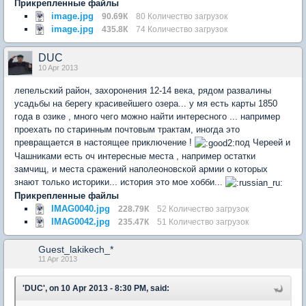
Прикрепленные файлы
image.jpg
90.69К
80 Количество загрузок
image.jpg
435.8К
74 Количество загрузок
DUC
10 Apr 2013
лепельский район, захоронения 12-14 века, рядом развалины
усадьбы на берегу красивейшего озера... у мя есть карты 1850
года в озике , много чего можно найти интересного ... например
проехать по старинным почтовым трактам, иногда это
превращается в настоящее приключение !
под Череей и
Чашниками есть оч интересные места , например остатки
замчищ, и места сражений наполеоновской армии о которых
знают только историки... история это мое хобби...
Прикрепленные файлы
IMAG0040.jpg
228.79К
52 Количество загрузок
IMAG0042.jpg
235.47К
51 Количество загрузок
Guest_lakikech_*
11 Apr 2013
'DUC', on 10 Apr 2013 - 8:30 PM, said: