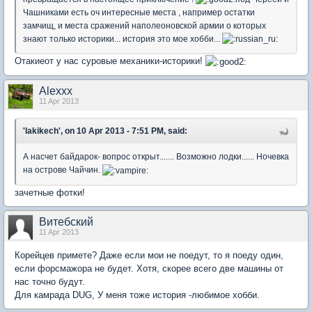
Чашниками есть оч интересные места , например остатки
замчищ, и места сражений наполеоновской армии о которых
знают только историки... история это мое хобби...
Отакиеот у нас суровые механики-историки!
Alexxx
11 Apr 2013
'lakikech', on 10 Apr 2013 - 7:51 PM, said:
А насчет байдарок- вопрос открыт....... Возможно лодки...... Ночевка
на острове Чайчин.
зачетные фотки!
Витебский
11 Apr 2013
Корейцев примете? Даже если мои не поедут, то я поеду один,
если форсмажора не будет. Хотя, скорее всего две машины от
нас точно будут.
Для камрада DUG, У меня тоже история -любимое хобби.