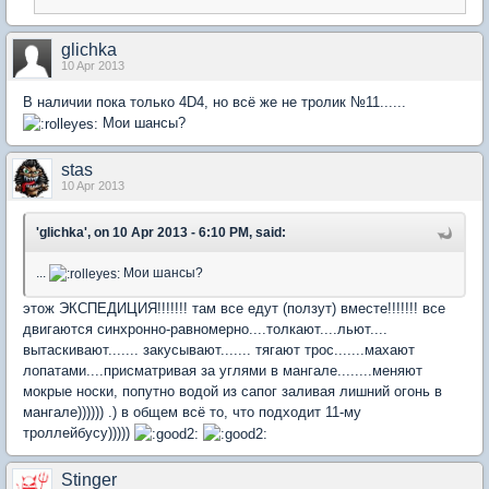
glichka
10 Apr 2013
В наличии пока только 4D4, но всё же не тролик №11......
Мои шансы?
stas
10 Apr 2013
'glichka', on 10 Apr 2013 - 6:10 PM, said:
...
Мои шансы?
этож ЭКСПЕДИЦИЯ!!!!!!! там все едут (ползут) вместе!!!!!!! все
двигаются синхронно-равномерно....толкают....льют....
вытаскивают....... закусывают....... тягают трос.......махают
лопатами....присматривая за углями в мангале........меняют
мокрые носки, попутно водой из сапог заливая лишний огонь в
мангале)))))) .) в общем всё то, что подходит 11-му
троллейбусу)))))
Stinger