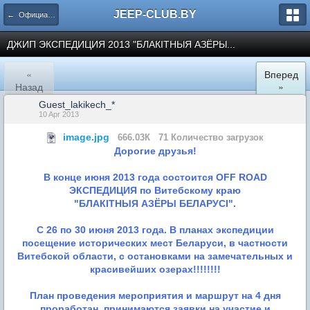
JEEP-CLUB.BY
← Официальные клубные мероприятия
ДЖИП ЭКСПЕДИЦИЯ 2013 "БЛАКITНЫЯ АЗЁРЫ...
«
Вперед
Назад
»
Guest_lakikech_*
10 Apr 2013
image.jpg
666.03К
71 Количество загрузок
Дорогие друзья!
В конце июня 2013 года состоится OFF ROAD
ЭКСПЕДИЦИЯ по Витебскому краю
"БЛАКITHЫЯ АЗЁРЫ БЕЛАРУСI".
С 26 по 30 июня 2013 года. В планах экспедиции
посещение исторических мест Беларуси, в частности
Витебской области, с остановками на замечательных и
красивейших озерах!!!!!!!!
План проведения мероприятия и маршрут на 4 дня
проработан, принимаются заявки на участие и