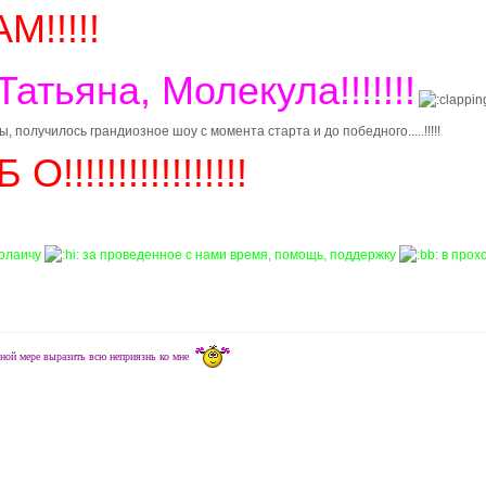
М!!!!!
Татьяна, Молекула!!!!!!!
получилось грандиозное шоу с момента старта и до победного.....!!!!!
!!!!!!!!!!!!!!!!!
олаичу
за проведенное с нами время, помощь, поддержку
в прох
ной мере выразить всю неприязнь ко мне