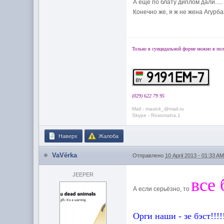
А ещё по блату диплом дали....
Конечно же, я ж не жена Агурба
Только в суицидальной форме можно в пол
(029) 622 79 95
Mail - masick_@mail.ru
Skype - Rosomaha.1
Наверх
Жалоба
VaVёrka
Отправлено
10 April 2013 - 01:33 A
JEEPER
все 
А если серьёзно, то
Орги наши - зе бэст!!!!