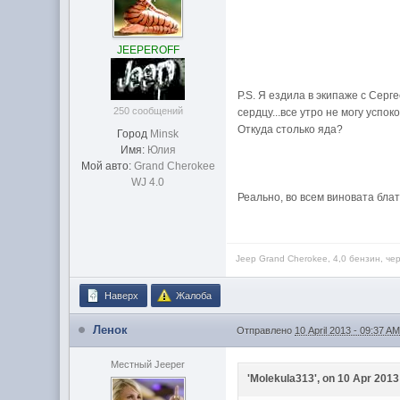
JEEPEROFF
Р.S. Я ездила в экипаже с Сер
250 сообщений
сердцу...все утро не могу успо
Откуда столько яда?
Город
Minsk
Имя:
Юлия
Мой авто:
Grand Cherokee
WJ 4.0
Реально, во всем виновата блат
Jeep Grand Cherokee, 4,0 бензин, че
Наверх
Жалоба
Ленок
Отправлено
10 April 2013 - 09:37 A
Местный Jeeper
'Molekula313', on 10 Apr 2013