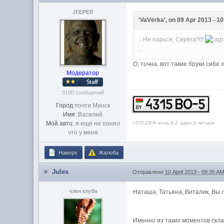
JEEPER
'VaVёrka', on 09 Apr 2013 - 10
...Не парься, Серёга!!!!!
...
О, точна, вот такие бруки сибе х
Модератор
3180 сообщений
Город
почти Минск
Имя:
Василий
+375-29-6 ноль 6-2 один-3 четыре
Мой авто:
я еще не понял
что у меня
Наверх
Жалоба
Jules
Отправлено
10 April 2013 - 09:35 A
член клуба
Наташа, Татьяна, Виталик, Вы лу
Именно из таких моментов скла