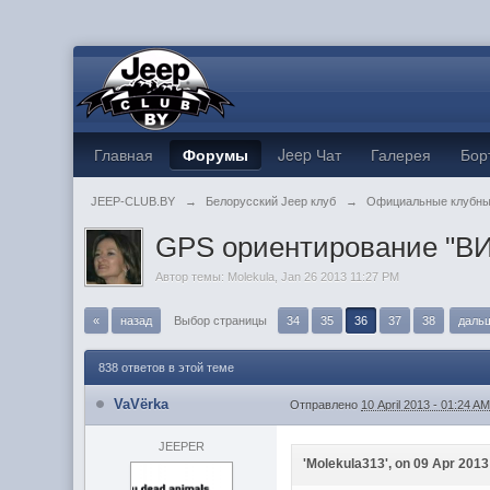
Главная
Форумы
Jeep Чат
Галерея
Бор
JEEP-CLUB.BY
→
Белорусский Jeep клуб
→
Официальные клубны
GPS ориентирование "В
Автор темы:
Molekula
,
Jan 26 2013 11:27 PM
«
назад
Выбор страницы
34
35
36
37
38
даль
838 ответов в этой теме
VaVёrka
Отправлено
10 April 2013 - 01:24 A
JEEPER
'Molekula313', on 09 Apr 2013 