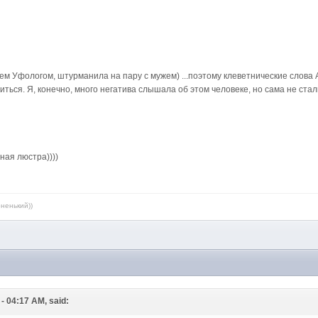
геем Уфологом, штурманила на пару с мужем) ...поэтому клеветнические слов
коиться. Я, конечно, много негатива слышала об этом человеке, но сама не ста
ная люстра))))
рненький))
M
 - 04:17 AM, said: