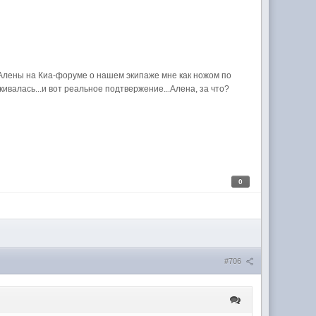
а Алены на Киа-форуме о нашем экипаже мне как ножом по
лкивалась...и вот реальное подтвержение...Алена, за что?
0
#706