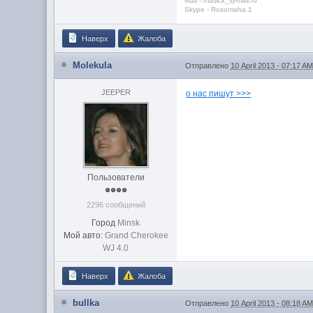
Mail - masick_@mail.ru
Skype - Rosomaha.1
Наверх
Жалоба
Molekula
Отправлено
10 April 2013 - 07:17 A
JEEPER
о нас пишут >>>
Пользователи
2296 сообщений
Город
Minsk
Мой авто:
Grand Cherokee
WJ 4.0
Наверх
Жалоба
bullka
Отправлено
10 April 2013 - 08:18 A