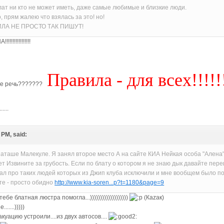
 блат ни кто не может иметь, даже самые любимые и близкие люди.
, прям жалею что взялась за это! но!
ИЛА НЕ ПРОСТО ТАК ПИШУТ!
!!!!!!!!!!!!
Правила - для всех!!!!!
ате речь???????
....
 PM, said:
аташе Малекуле. Я занял второе место А на сайте КИА Нейкая особа "Алена" н
ет Извините за грубость. Если по блату о котором я не знаю дык давайте пере
л про таких людей которых из Джип клуба исключили и мне вообщем было по ба
те - просто обидно
http://www.kia-soren...p?t=1180&page=9
тебе блатная люстра помогла...)))))))))))))))))))
(Каzак)
....)))))
куацию устроили....из двух автосов....