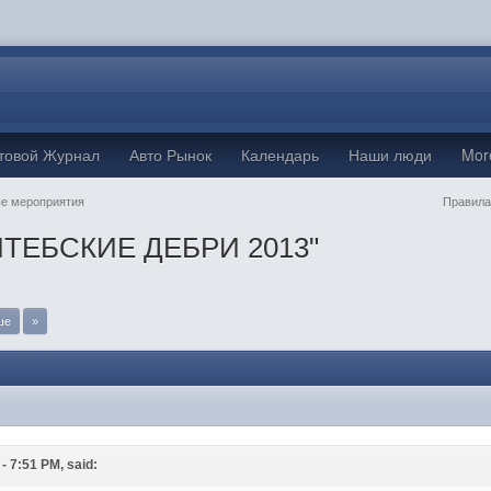
товой Журнал
Авто Рынок
Календарь
Наши люди
Mo
е мероприятия
Правила
ИТЕБСКИЕ ДЕБРИ 2013"
ше
»
M
- 7:51 PM, said: