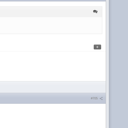
0
#705