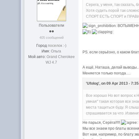
Серега, у меня, так сказать,
Хотя судить порой так сложно
СПОРТ ЕСТЬ СПОРТ и ПРАВ
Пользователи
ВОТЫМЕННА!!!!!
405 сообщений
Город
поселок :-)
Имя:
Ольга
PS. если серьёзно, о каком бл
Мой авто:
Grand Cherokee
WJ 4.7
А ещё, Наташа, делай выводы....
Меняется только погода.....
'Ufolog', on 09 Apr 2013 - 7:35
Все хорошо Но вот вопрос к Н
умная" такая которая все зна
места тащиться буду. Я слыша
спрашивается за что. Извини
Не парься, Серёга!!!!!
Мы все знаем про блаты всехние...
Вот нам, например, по блату эва