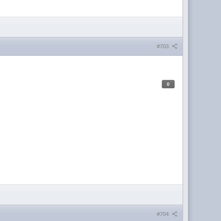
#703
0
#704