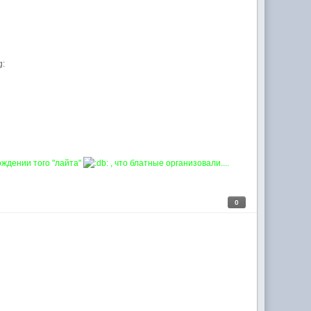
ождении того "лайта"
, что блатные организовали....
0