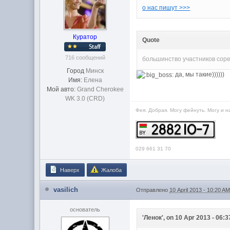
о нас пишут >>>
Куратор
Quote
716 сообщений
большинство участников сор
Город
Минск
да, мы такие))))))
Имя:
Елена
Мой авто:
Grand Cherokee
WK 3.0 (CRD)
Фея. Добрая. Могу фейнуть. Могу и н
029 661 31 70
Наверх
Жалоба
vasilich
Отправлено
10 April 2013 - 10:20 A
основатель
'Ленок', on 10 Apr 2013 - 06:3