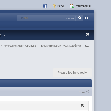
Вход
Регистрация
Эта тема
re
 и положения JEEP-CLUB.BY
Просмотр новых публикаций (0)
Please log in to reply
#701