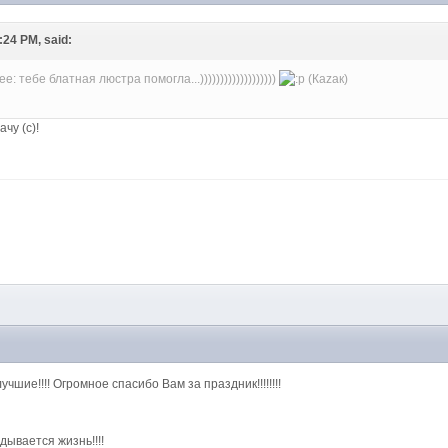
:24 PM, said:
тебе блатная люстра помогла...)))))))))))))))))))
(Каzак)
ачу (с)!
M
чшие!!!! Огромное спасибо Вам за праздник!!!!!!!!
дывается жизнь!!!!