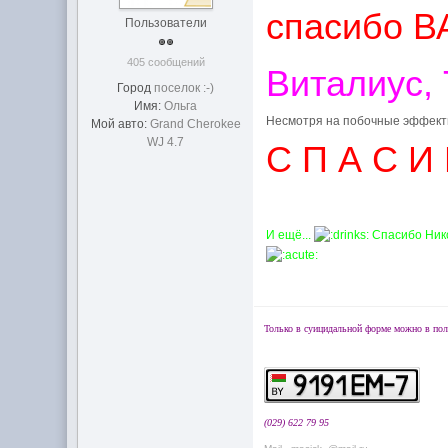
спасибо ВА
Пользователи
405 сообщений
Виталиус, 
Город
поселок :-)
Имя:
Ольга
Несмотря на побочные эффекты, 
Мой авто:
Grand Cherokee
WJ 4.7
С П А С И Б О
И ещё...
Спасибо Ник
Только в суицидальной форме можно в пол
(029) 622 79 95