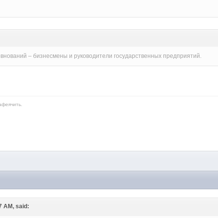
евнований – бизнесмены и руководители государственных предприятий.
афеячить.
M
7 AM, said: