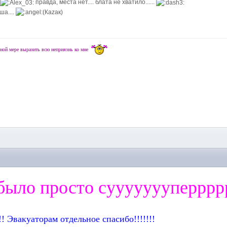
.
правда, места нет.... блата не хватило......
ша....
(Каzак)
ной мере выразить всю неприязнь ко мне
M
было просто суууууууперрррр!
!! Эвакуаторам отдельное спасибо!!!!!!!