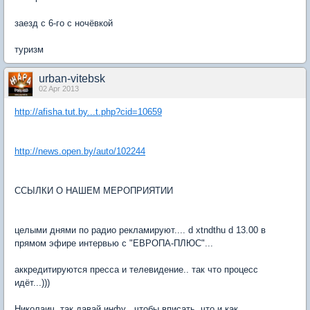
заезд с 6-го с ночёвкой
туризм
urban-vitebsk
02 Apr 2013
http://afisha.tut.by...t.php?cid=10659
http://news.open.by/auto/102244
ССЫЛКИ О НАШЕМ МЕРОПРИЯТИИ
целыми днями по радио рекламируют.... d xtndthu d 13.00 в
прямом эфире интервью с "ЕВРОПА-ПЛЮС"...
аккредитируются пресса и телевидение.. так что процесс
идёт...)))
Николаич, так давай инфу , чтобы вписать. что и как...