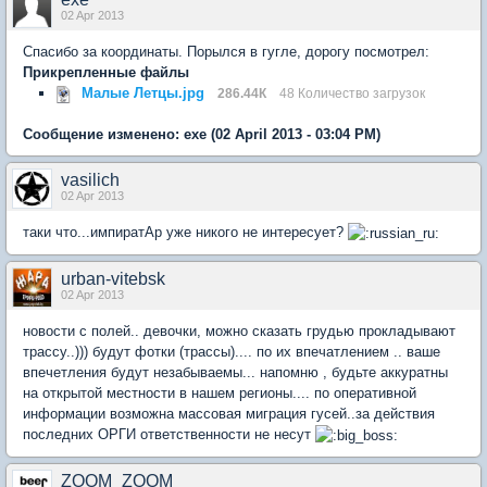
02 Apr 2013
Спасибо за координаты. Порылся в гугле, дорогу посмотрел:
Прикрепленные файлы
Малые Летцы.jpg
286.44К
48 Количество загрузок
Сообщение изменено:
exe
(02 April 2013 - 03:04 PM)
vasilich
02 Apr 2013
таки что...импиратАр уже никого не интересует?
urban-vitebsk
02 Apr 2013
новости с полей.. девочки, можно сказать грудью прокладывают
трассу..))) будут фотки (трассы).... по их впечатлением .. ваше
впечетления будут незабываемы... напомню , будьте аккуратны
на открытой местности в нашем регионы.... по оперативной
информации возможна массовая миграция гусей..за действия
последних ОРГИ ответственности не несут
ZOOM_ZOOM