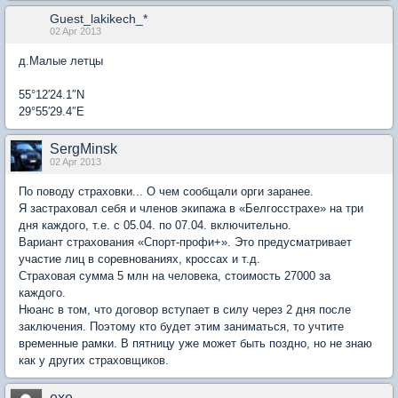
Guest_lakikech_*
02 Apr 2013
д.Малые летцы
55°12′24.1″N
29°55′29.4″E
SergMinsk
02 Apr 2013
По поводу страховки... О чем сообщали орги заранее.
Я застраховал себя и членов экипажа в «Белгосстрахе» на три
дня каждого, т.е. с 05.04. по 07.04. включительно.
Вариант страхования «Спорт-профи+». Это предусматривает
участие лиц в соревнованиях, кроссах и т.д.
Страховая сумма 5 млн на человека, стоимость 27000 за
каждого.
Нюанс в том, что договор вступает в силу через 2 дня после
заключения. Поэтому кто будет этим заниматься, то учтите
временные рамки. В пятницу уже может быть поздно, но не знаю
как у других страховщиков.
exe