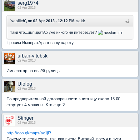
serg1974
02 Apr 2013
'vasilich', on 02 Apr 2013 - 12:12 PM, said:
таки что...импиратАр уже никого не интересует?
Просим ИмператАра в нашу карету
urban-vitebsk
02 Apr 2013
Императар на сваёй рулиць...
Ufolog
02 Apr 2013
По предварительной договоренности в пятницу около 15.00
стартует 4 машины. Кто еще ?
Stinger
02 Apr 2013
http://goo.gl/maps/ax1jR
Почему-то если ехать так, как писал Виталий, время в пути