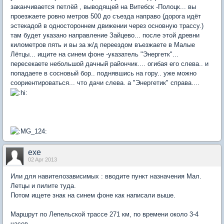
заканчивается петлёй , выводящей на Витебск -Полоцк... вы
проезжаете ровно метров 500 до съезда направо (дорога идёт
эстекадой в одностороннем движении через основную трассу.)
там будет указано направление Зайцево... после этой древни
километров пять и вы за ж/д переездом въезжаете в Малые
Лётцы... ищите на синем фоне -указатель "Энергетк"...
пересекаете небольшой дачный райончик.... огибая его слева.. и
попадаете в сосновый бор.. поднявшись на гору.. уже можно
соориентироваться... что дачи слева. а "Энергетик" справа....
exe
02 Apr 2013
Или для навителозависимых : вводите пункт назначения Мал.
Летцы и пилите туда.
Потом ищете знак на синем фоне как написали выше.
Маршрут по Лепельской трассе 271 км, по времени около 3-4
часов.