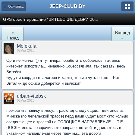
JEEP-CLUB.BY
← Официальные клубные мероприятия
GPS ориентирование "ВИТЕБСКИЕ ДЕБРИ 20...
«
Вперед
Назад
»
Molekula
02 Apr 2013
Орги не молчат )) я тут вчера поработать собралась, так весь
интернет испортила....нечаянно...обессвязила, так сакзать, весь
Витебск...
Будут и координаты лагеря и карты, только чуть позже... Вот
Виталик до офиса доберется и выложит
urban-vitebsk
02 Apr 2013
прекратить панику в лесу.... расклад следующий... двигаясь из
Минска (по лепельской трассе) перд вами будет мост -это кольцо
соединяющее с трассой на ПОЛОЦКОЕ НАПРАВЛЕНИЕ.... Т.Е.
ПОСЛЕ моста поворачиваете направо, петлёй, и двигаетесь в
указанном направлении через пару км... эта дорога