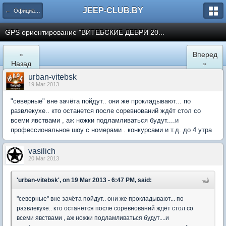
JEEP-CLUB.BY
← Официальные клубные мероприятия
GPS ориентирование "ВИТЕБСКИЕ ДЕБРИ 20...
«
Вперед
Назад
»
urban-vitebsk
19 Mar 2013
"северные" вне зачёта пойдут.. они же прокладывают... по
развлекухе.. кто останется после соревнований ждёт стол со
всеми явствами , аж ножки подламливаться будут....и
профессиональное шоу с номерами . конкурсами и т.д. до 4 утра
vasilich
20 Mar 2013
'urban-vitebsk', on 19 Mar 2013 - 6:47 PM, said:
"северные" вне зачёта пойдут.. они же прокладывают... по
развлекухе.. кто останется после соревнований ждёт стол со
всеми явствами , аж ножки подламливаться будут....и