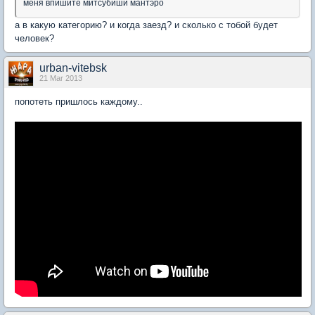
меня впишите митсубиши мантэро
а в какую категорию? и когда заезд? и сколько с тобой будет
человек?
urban-vitebsk
21 Mar 2013
попотеть пришлось каждому..