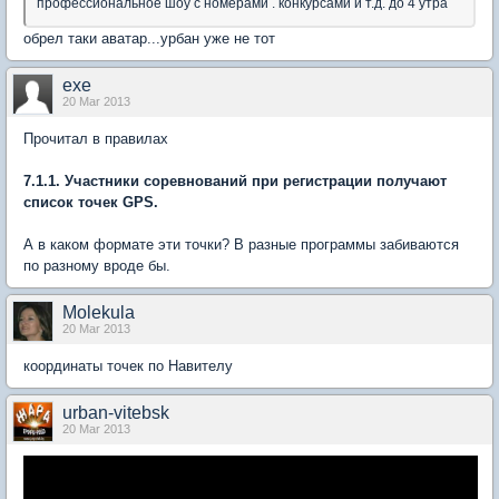
профессиональное шоу с номерами . конкурсами и т.д. до 4 утра
обрел таки аватар...урбан уже не тот
exe
20 Mar 2013
Прочитал в правилах
7.1.1. Участники соревнований при регистрации получают
список точек GPS.
А в каком формате эти точки? В разные программы забиваются
по разному вроде бы.
Molekula
20 Mar 2013
координаты точек по Навителу
urban-vitebsk
20 Mar 2013