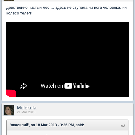
девственно чистый лес.... здесь не ступала ни нога человека, ни
колесо телеги
Molekula
21 Mar 2013
'ввасилий', on 18 Mar 2013 - 3:26 PM, said: