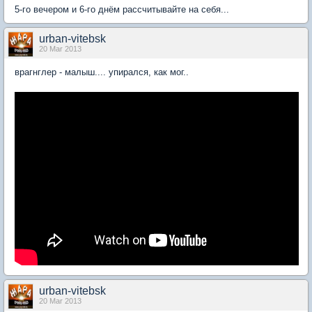
5-го вечером и 6-го днём рассчитывайте на себя...
urban-vitebsk
20 Mar 2013
врагнглер - малыш.... упирался, как мог..
urban-vitebsk
20 Mar 2013