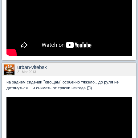
urban-vitebsk
21 Mar 2013
на заднем сидении "овощам" особенно тяжело.. до руля не
дотянуться... и снимать от тряски некогда.))))