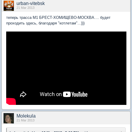
urban-vitebsk
21 Mar 2013
теперь трасса М1 БРЕСТ-ХОМИЩЕВО-МОСКВА.... будет
проходить здесь, благодаря "котлетам"...)))
Molekula
21 Mar 2013