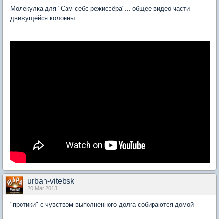
Молекулка для "Сам себе режиссёра"... общее видео части
движущейся колонны
urban-vitebsk
20 Mar 2013
"протики" с чувством выполненного долга собираются домой