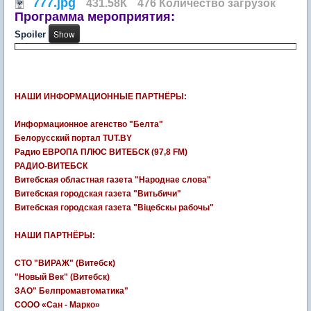
777.jpg
431.58К
476 Количество загрузок
Программа мероприятия:
Spoiler
НАШИ ИНФОРМАЦИОННЫЕ ПАРТНЁРЫ:
Информационное агенство "Белта"
Белорусский портал TUT.BY
Радио ЕВРОПА ПЛЮС ВИТЕБСК (97,8 FM)
РАДИО-ВИТЕБСК
Витебская областная газета "Народнае слова"
Витебская городская газета "Витьбичи"
Витебская городская газета "Вiцебскы рабочы"
НАШИ ПАРТНЁРЫ:
СТО "ВИРАЖ" (Витебск)
"Новый Век" (Витебск)
ЗАО" Белпромавтоматика"
СООО «Сан - Марко»