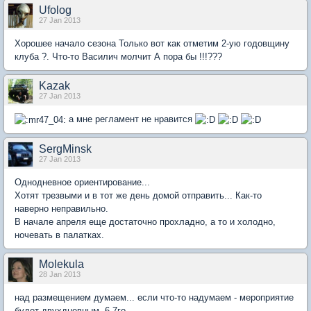
Ufolog
27 Jan 2013
Хорошее начало сезона Только вот как отметим 2-ую годовщину
клуба ?. Что-то Василич молчит А пора бы !!!???
Kazak
27 Jan 2013
а мне регламент не нравится
SergMinsk
27 Jan 2013
Однодневное ориентирование...
Хотят трезвыми и в тот же день домой отправить... Как-то
наверно неправильно.
В начале апреля еще достаточно прохладно, а то и холодно,
ночевать в палатках.
Molekula
28 Jan 2013
над размещением думаем... если что-то надумаем - мероприятие
будет двухдневным, 6-7го.