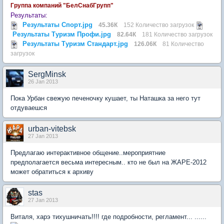
Группа компаний "БелСнабГрупп"
Результаты:
Результаты Спорт.jpg
45.36К
152 Количество загрузок
Результаты Туризм Профи.jpg
82.64К
181 Количество загрузок
Результаты Туризм Стандарт.jpg
126.06К
81 Количество
загрузок
SergMinsk
26 Jan 2013
Пока Урбан свежую печеночку кушает, ты Наташка за него тут
отдуваешся
urban-vitebsk
27 Jan 2013
Предлагаю интерактивное общение..мероприятние
предполагается весьма интересным.. кто не был на ЖАРЕ-2012
может обратиться к архиву
stas
27 Jan 2013
Виталя, харэ тихушничать!!!! где подробности, регламент... ......