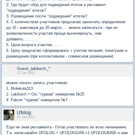
2. Где будет сбор для подведения итогов и регламент
"подведения" итогов?
3. Размещение после "подведения" итогов?
4. С количеством участников предлагаю закончить определение
до 15 - максимум до 20 марта..... можно записаться - при не
возмозмлжности участия проще вычечеркнуть, чем
добавить.............
5. Цена вопроса участия........
6. Цену предлагаю сформировать с учетом питания, покатушек и
размещения (при коллективном - совмесном размещении)
Guest_lakikech_*
27 Jan 2013
можно начать запись участников:
1. Molekula313
2. Lakikech + Oxi "туризм" номерочек №25
4. Falcon "туризм" номерочек №7
Ufolog
27 Jan 2013
Еще не зная регламента - Готов участвовать во всех начинаниях.
Т.е. записывайте UFOLOG + UFOLOGGIRL+2 UFOLOGBABI и нам