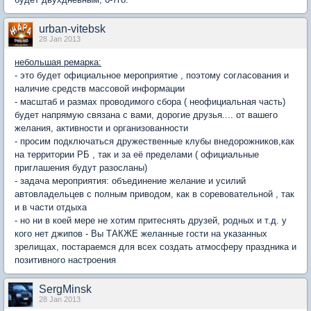
urban-vitebsk
28 Jan 2013
небольшая ремарка:
- это будет официальное мероприятие , поэтому согласования и
наличие средств массовой информации
- масштаб и размах проводимого сбора ( неофициальная часть)
будет напрямую связана с вами, дорогие друзья.... от вашего
желания, активности и организованности
- просим подключаться дружественные клубы внедорожников,как
на территории РБ , так и за её пределами ( официальные
приглашения будут разосланы)
- задача мероприятия: объединение желание и усилий
автовладельцев с полным приводом, как в соревовательной , так
и в части отдыха
- но ни в коей мере не хотим притеснять друзей, родных и т.д. у
кого нет джипов - Вы ТАКЖЕ желанные гости на указанных
зрелищах, постараемся для всех создать атмосферу праздника и
позитивного настроения
SergMinsk
28 Jan 2013