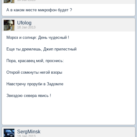
А в каком месте микрофон будет ?
Ufolog
18 Jan 2013
Мороз и солнце: День чудесный !
Еще ты дремлешь, Джип прилестный
Пора, красавец мой, проснись:
Открой сомкнуты негой взоры
Навстречу проруби в Задомле
Звездою севера явись !
SergMinsk
18 Jan 2013