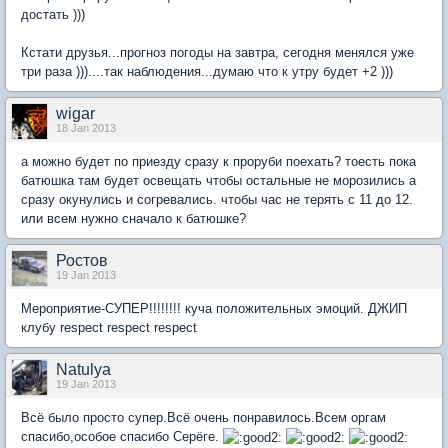
достать )))
Кстати друзья...прогноз погоды на завтра, сегодня менялся уже
три раза )))....так наблюдения...думаю что к утру будет +2 )))
wigar
18 Jan 2013
а можно будет по приезду сразу к проруби поехать? тоесть пока
батюшка там будет освещать чтобы остальные не морозились а
сразу окунулись и согревались. чтобы час не терять с 11 до 12.
или всем нужно сначало к батюшке?
Ростов
19 Jan 2013
Мероприятие-СУПЕР!!!!!!!! куча положительных эмоций. ДЖИП
клубу respect respect respect
Natulya
19 Jan 2013
Всё было просто супер.Всё очень понравилось.Всем оргам
спасибо,особое спасибо Серёге.