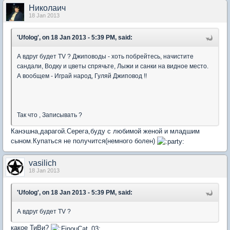
Николаич
18 Jan 2013
'Ufolog', on 18 Jan 2013 - 5:39 PM, said:
А вдруг будет TV ? Джиповоды - хоть побрейтесь, начистите
сандали, Водку и цветы спрячьте, Лыжи и санки на видное место.
А вообщем - Играй народ, Гуляй Джиповод !!
Так что , Записывать ?
Канэшна,дарагой.Серега,буду с любимой женой и младшим
сыном.Купаться не получится(немного болен)
vasilich
18 Jan 2013
'Ufolog', on 18 Jan 2013 - 5:39 PM, said:
А вдруг будет TV ?
какое ТиВи?