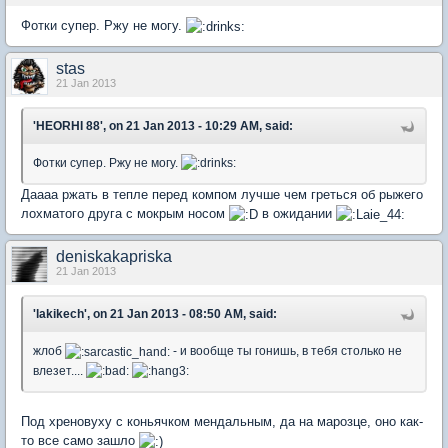
Фотки супер. Ржу не могу.
stas
21 Jan 2013
'HEORHI 88', on 21 Jan 2013 - 10:29 AM, said:
Фотки супер. Ржу не могу.
Даааа ржать в тепле перед компом лучше чем греться об рыжего
лохматого друга с мокрым носом
в ожидании
deniskakapriska
21 Jan 2013
'lakikech', on 21 Jan 2013 - 08:50 AM, said:
жлоб
- и вообще ты гонишь, в тебя столько не
влезет....
Под хреновуху с коньячком мендальным, да на марозце, оно как-
то все само зашло