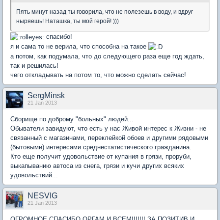
Пять минут назад ты говорила, что не полезешь в воду, и вдруг
ныряешь! Наташка, ты мой герой! )))
спасибо!
я и сама то не верила, что способна на такое
а потом, как подумала, что до следующего раза еще год ждать,
так и решилась!
чего откладывать на потом то, что можно сделать сейчас!
SergMinsk
21 Jan 2013
Сборище по доброму "больных" людей...
Обыватели завидуют, что есть у нас Живой интерес к Жизни - не
связанный с магазинами, переклейкой обоев и другими рядовыми
(бытовыми) интересами среднестатистического гражданина.
Кто еще получит удовольствие от купания в грязи, проруби,
выкапыванию автоса из снега, грязи и кучи других всяких
удовольствий...
NESVIG
21 Jan 2013
ОГРОМНОЕ СПАСИБО ОРГАМ И ВСЕМ!!!!!!! ЗА ПОЗИТИВ И