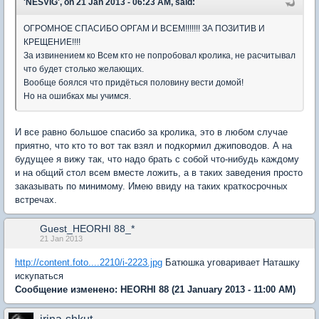
'NESVIG', on 21 Jan 2013 - 06:23 AM, said:
ОГРОМНОЕ СПАСИБО ОРГАМ И ВСЕМ!!!!!!! ЗА ПОЗИТИВ И
КРЕЩЕНИЕ!!!!
За извинением ко Всем кто не попробовал кролика, не расчитывал
что будет столько желающих.
Вообще боялся что придёться половину вести домой!
Но на ошибках мы учимся.
И все равно большое спасибо за кролика, это в любом случае
приятно, что кто то вот так взял и подкормил джиповодов. А на
будущее я вижу так, что надо брать с собой что-нибудь каждому
и на общий стол всем вместе ложить, а в таких заведения просто
заказывать по минимому. Имею ввиду на таких краткосрочных
встречах.
Guest_HEORHI 88_*
21 Jan 2013
http://content.foto....2210/i-2223.jpg
Батюшка уговаривает Наташку
искупаться
Сообщение изменено:
HEORHI 88
(21 January 2013 - 11:00 AM)