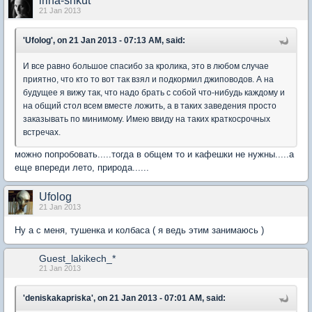
irina-shkut
21 Jan 2013
'Ufolog', on 21 Jan 2013 - 07:13 AM, said:
И все равно большое спасибо за кролика, это в любом случае
приятно, что кто то вот так взял и подкормил джиповодов. А на
будущее я вижу так, что надо брать с собой что-нибудь каждому и
на общий стол всем вместе ложить, а в таких заведения просто
заказывать по минимому. Имею ввиду на таких краткосрочных
встречах.
можно попробовать.....тогда в общем то и кафешки не нужны.....а
еще впереди лето, природа......
Ufolog
21 Jan 2013
Ну а с меня, тушенка и колбаса ( я ведь этим занимаюсь )
Guest_lakikech_*
21 Jan 2013
'deniskakapriska', on 21 Jan 2013 - 07:01 AM, said: