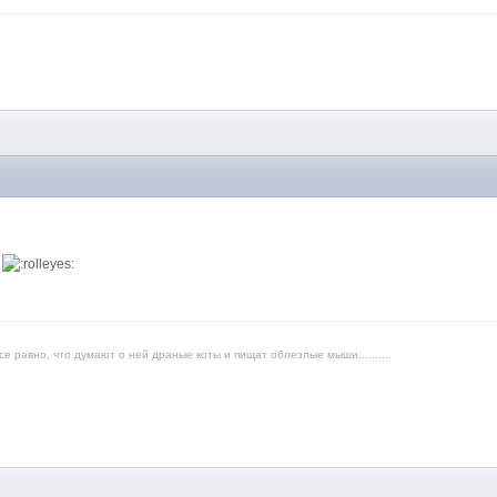
е
е равно, что думают о ней драные коты и пищат облезлые мыши..........