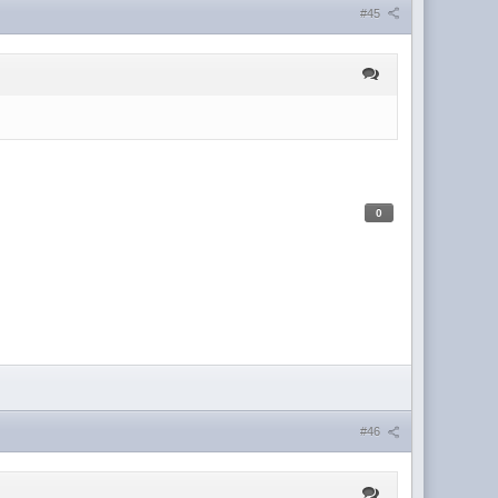
#45
0
#46