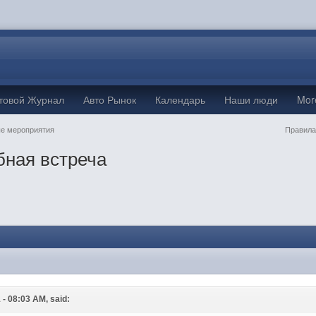
товой Журнал
Авто Рынок
Календарь
Наши люди
Mo
е мероприятия
Правила
бная встреча
M
 - 08:03 AM, said: