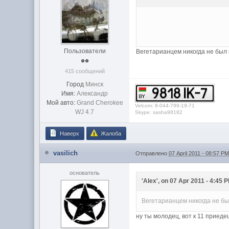
Пользователи
Вегетарианцем никогда не был 
415 сообщений
Город
Минск
Имя:
Александр
Мой авто:
Grand Cherokee
Velcom: 8-044-799-19-71
WJ 4.7
Skype: sasha98182
Наверх
Жалоба
vasilich
Отправлено
07 April 2011 - 08:57 P
основатель
'Alex', on 07 Apr 2011 - 4:45 P
Вегетарианцем никогда не был
ну ты молодец, вот к 11 приед