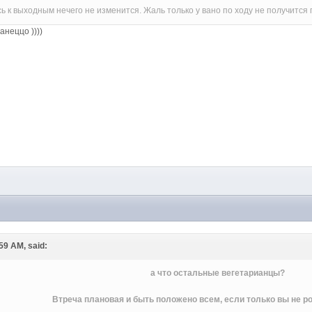
сь к выходным нечего не изменится. Жаль только у вано по ходу не получится 
анеццо ))))
M
:59 AM, said:
а что остальные вегетарианцы?
Втреча плановая и быть положено всем, если только вы не ро