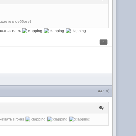
жаете в субботу!
ивать в гонке
0
#47
живать в гонке