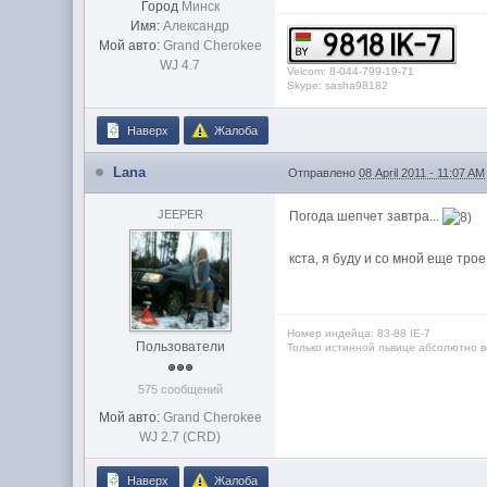
Город
Минск
Имя:
Александр
Мой авто:
Grand Cherokee
WJ 4.7
Velcom: 8-044-799-19-71
Skype: sasha98182
Наверх
Жалоба
Lana
Отправлено
08 April 2011 - 11:07 AM
JEEPER
Погода шепчет завтра...
кста, я буду и со мной еще тро
Номер индейца: 83-88 IЕ-7
Пользователи
Только истинной львице абсолютно вс
575 сообщений
Мой авто:
Grand Cherokee
WJ 2.7 (CRD)
Наверх
Жалоба