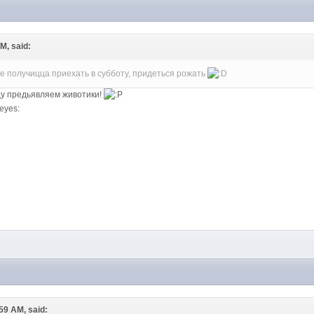
M
PM, said:
не получицца приехать в субботу, придеться рожать
ицу предьявляем животики!
M
:59 AM, said: