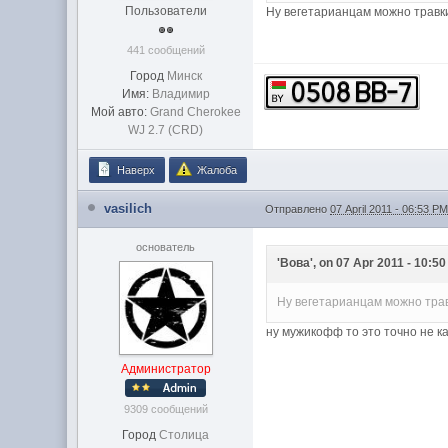
Пользователи
Ну вегетарианцам можно травки
441 сообщений
Город
Минск
Имя:
Владимир
Мой авто:
Grand Cherokee
WJ 2.7 (CRD)
Наверх
Жалоба
vasilich
Отправлено
07 April 2011 - 06:53 P
основатель
'Вова', on 07 Apr 2011 - 10:50
Ну вегетарианцам можно трав
ну мужикофф то это точно не к
Администратор
9309 сообщений
Город
Столица