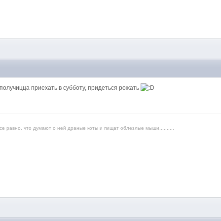
M
е получицца приехать в субботу, придеться рожать
е равно, что думают о ней драные коты и пищат облезлые мыши..........