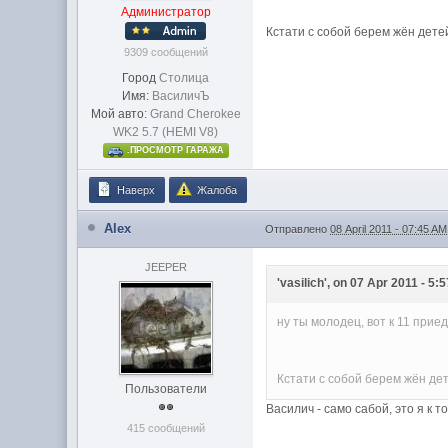
Администратор
Кстати с собой берем жён детей
9309 сообщений
Город
Столица
Имя:
ВасиличЪ
Мой авто:
Grand Cherokee
WK2 5.7 (HEMI V8)
.ПРОСМОТР ГАРАЖА
Наверх
Жалоба
Alex
Отправлено
08 April 2011 - 07:45 AM
JEEPER
'vasilich', on 07 Apr 2011 - 5:
ну ты молодец, вот к 11 при
Кстати с собой берем жён дет
Пользователи
Василич - само сабой, это я к то
415 сообщений