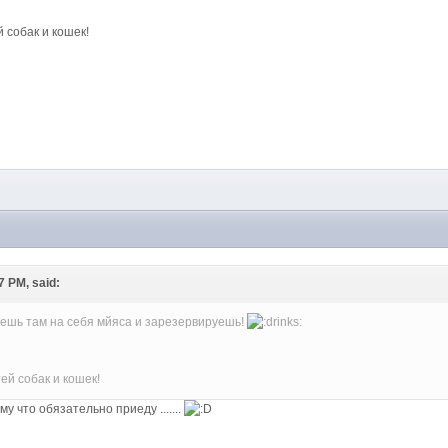
 собак и кошек!
57 PM, said:
едешь там на себя мйяса и зарезервируешь!
ей собак и кошек!
му что обязательно приеду .......