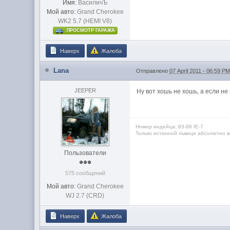
Имя:
ВасиличЪ
Мой авто:
Grand Cherokee
WK2 5.7 (HEMI V8)
.ПРОСМОТР ГАРАЖА
Наверх
Жалоба
Lana
Отправлено
07 April 2011 - 06:59 P
JEEPER
Ну вот хошь не хошь, а если н
Номер индейца: 83-88 IЕ-7
Только истинной львице абсолютно вс
Пользователи
575 сообщений
Мой авто:
Grand Cherokee
WJ 2.7 (CRD)
Наверх
Жалоба