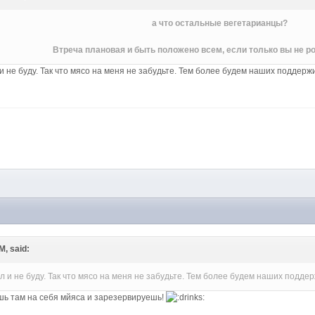
а что остальные вегетарианцы?
Втреча плановая и быть положено всем, если только вы не ро
и не буду. Так что мясо на меня не забудьте. Тем более будем наших поддерж
M
M, said:
 и не буду. Так что мясо на меня не забудьте. Тем более будем наших поддер
ешь там на себя мйяса и зарезервируешь!