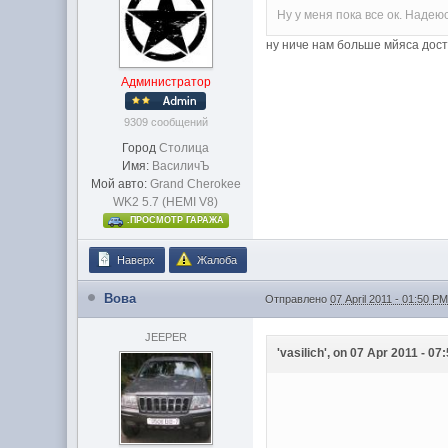
Ну у меня пока все ок. Надею
ну ниче нам больше мйяса дост
Администратор
9309 сообщений
Город
Столица
Имя:
ВасиличЪ
Мой авто:
Grand Cherokee
WK2 5.7 (HEMI V8)
.ПРОСМОТР ГАРАЖА
Наверх
Жалоба
Вова
Отправлено
07 April 2011 - 01:50 P
JEEPER
'vasilich', on 07 Apr 2011 - 07