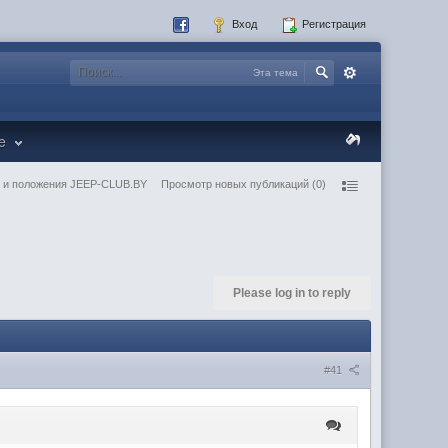
Вход
Регистрация
Эта тема
re
 и положения JEEP-CLUB.BY
Просмотр новых публикаций (0)
Please log in to reply
#41