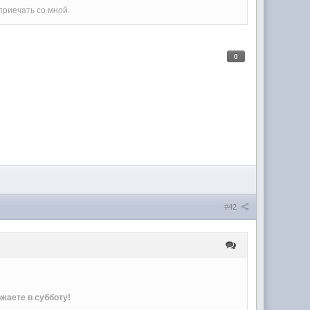
приечать со мной.
0
#42
жаете в субботу!