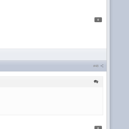
0
#48
0