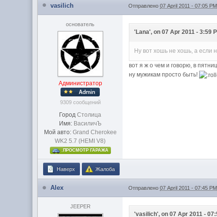
vasilich
Отправлено
07 April 2011 - 07:05 P
основатель
'Lana', on 07 Apr 2011 - 3:59 
Ну вот хошь не хошь, а если 
вот я ж о чем и говорю, в пятн
ну мужикам просто быть!
Администратор
9309 сообщений
Город
Столица
Имя:
ВасиличЪ
Мой авто:
Grand Cherokee
WK2 5.7 (HEMI V8)
.ПРОСМОТР ГАРАЖА
Наверх
Жалоба
Alex
Отправлено
07 April 2011 - 07:45 P
JEEPER
'vasilich', on 07 Apr 2011 - 07