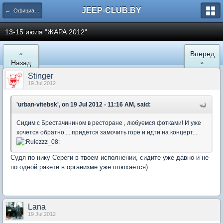
JEEP-CLUB.BY
← Официальные клубные мероприятия
13-15 июля "ЖАРА 2012"
«
Вперед
Назад
»
Stinger
19 Jul 2012
'urban-vitebsk', on 19 Jul 2012 - 11:16 AM, said:
Сидим с Брестачинином в ресторане , любуемся фотками! И уже
хочется обратно.... придётся замочить горе и идти на концерт....
Судя по нику Сереги в твоем исполнении, сидите уже давно и не
по одной ракете в организме уже плюхается)
Lana
19 Jul 2012