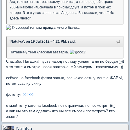
Ага, только на этот раз возьму навител, а то по родной стране
700км наколесил, сначала в поисках друга, а потом в поисках
лагеря. Это я у вас спрашивал Андрея, а Вы сказали, что: -" Их
здесь много!".
соррри! их там правда много было....
'Natulya', on 19 Jul 2012 - 4:21 PM, said:
Наташка-у тебя классная аватарка.
Спасибо, Наташка! пусть народ по лицу узнает, а не по берцам ))))
у тя тоже я смотрю новая аватарка! с Хаммером...красненьким! ))
сейчас на facebook фотки залью, все какие есть у меня с ЖАРЫ,
потом ссылку скину
фото тут
>>>>>
е мае! тот у кого на facebook нет странички, не посмотрят ((((
а как бы это там сделать что бы все смогли посмотреть? кто
знает?
Natulya