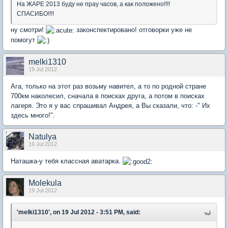
На ЖАРЕ 2013 буду не прау часов, а как положено!!!!
СПАСИБО!!!!
ну смотри!
законспектировано! отговорки уже не
помогут
melki1310
19 Jul 2012
Ага, только на этот раз возьму навител, а то по родной стране
700км наколесил, сначала в поисках друга, а потом в поисках
лагеря. Это я у вас спрашивал Андрея, а Вы сказали, что: -" Их
здесь много!".
Natulya
19 Jul 2012
Наташка-у тебя классная аватарка.
Molekula
19 Jul 2012
'melki1310', on 19 Jul 2012 - 3:51 PM, said: