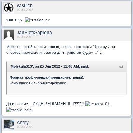
vasilich
10 Jul 2012
уже хочу!
JanPiotrSapieha
10 Jul 2012
Может я чегой та не догоняю, но как соотнести "Трассу для
спортов проложили, завтра для туристов будем..." с -
'Molekula313', on 25 Jun 2012 - 11:08 AM, said:
Формат трофи-рейда (предварительный):
командное GPS-ориентирование.
Да и вапсче... ИХДЕ РЕГЛАМЕНТ!!!!!?????
Antey
10 Jul 2012