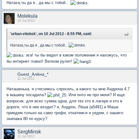
Натаха,ты да я , да мы с тобой...
Molekula
10 Jul 2012
'urban-vitebsk', on 10 Jul 2012 - 8:55 PM, said:
Натаха,ты да я , да мы с тобой...
ага! ты бы видел в каком положении я нахожусь, что
бы интернет ловил! Велком рулит!
Guest_Алёна_*
11 Jul 2012
Наташенька, я стесняюсь спросить, а какого ты мне Андрона 4,7
в машину посадила?
Или енто не про меня? И еще
вопросик: для всех сумма одна, для тех кто в лагере и кто в
дороге, что в нее входит? я, Андрон, Лёша (а5491) и Маша
приедем только на само трофи, откатемся и уедем, с нашего
экипажа 80 по курсу?
SergMinsk
11 Jul 2012