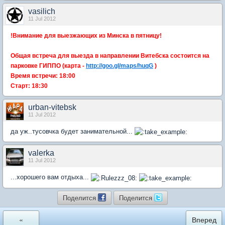
vasilich
11 Jul 2012
!Внимание для выезжающих из Минска в пятницу!
Общая встреча для выезда в направлении Витебска состоится на
парковке ГИППО (карта -
http://goo.gl/maps/huqG
)
Время встречи: 18:00
Старт: 18:30
urban-vitebsk
11 Jul 2012
да уж..тусовчка будет занимательной...
valerka
11 Jul 2012
...хорошего вам отдыха...
Поделится
Поделится
«
Вперед