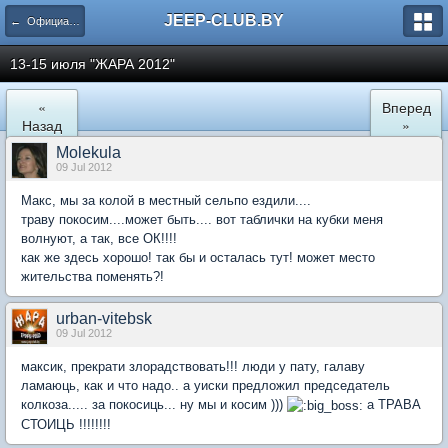
JEEP-CLUB.BY
← Официальные клубные мероприятия
13-15 июля "ЖАРА 2012"
«
Вперед
Назад
»
Molekula
09 Jul 2012
Макс, мы за колой в местный сельпо ездили....
траву покосим....может быть.... вот таблички на кубки меня
волнуют, а так, все ОК!!!!
как же здесь хорошо! так бы и осталась тут! может место
жительства поменять?!
urban-vitebsk
09 Jul 2012
максик, прекрати злорадствовать!!! люди у пату, галаву
ламаюць, как и что надо.. а уиски предложил председатель
колкоза..... за покосиць... ну мы и косим )))
а ТРАВА
СТОИЦЬ !!!!!!!!