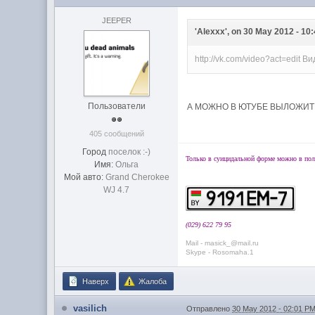
JEEPER
'Alexxx', on 30 May 2012 - 10:
http://vk.com/video?act=edit 
Пользователи
А МОЖНО В ЮТУБЕ ВЫЛОЖИ
405 сообщений
Город
поселок :-)
Только в суицидальной форме можно в пол
Имя:
Ольга
Мой авто:
Grand Cherokee
WJ 4.7
(029) 622 79 95
Mail - masick_@mail.ru
Skype - Rosomaha.1
Наверх
Жалоба
vasilich
Отправлено
30 May 2012 - 02:01 P