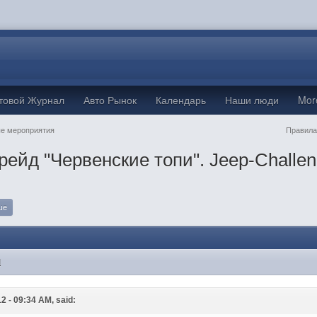
товой Журнал
Авто Рынок
Календарь
Наши люди
Mo
е мероприятия
Правила
рейд "Червенские топи". Jeep-Challen
ше
M
2 - 09:34 AM, said: