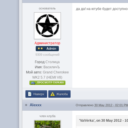
основатель
да да! на ютубе будет доступно
Администратор
9309 сообщений
Город
Столица
Имя:
ВасиличЪ
Мой авто:
Grand Cherokee
WK2 5.7 (HEMI V8)
.ПРОСМОТР ГАРАЖА
Наверх
Жалоба
Alexxx
Отправлено
30 May 2012 - 02:01 P
член клуба
'VaVёrka', on 30 May 2012 - 1