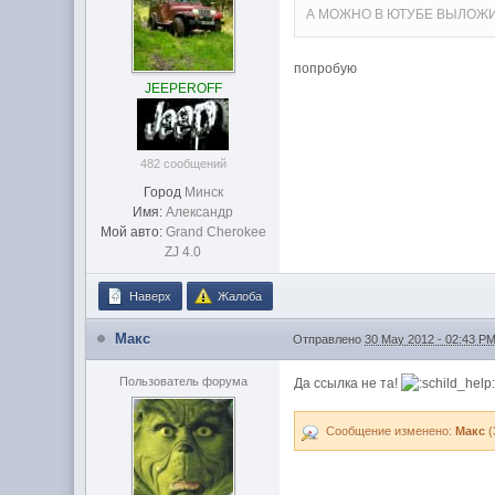
А МОЖНО В ЮТУБЕ ВЫЛОЖ
попробую
JEEPEROFF
482 сообщений
Город
Минск
Имя:
Александр
Мой авто:
Grand Cherokee
ZJ 4.0
Наверх
Жалоба
Макс
Отправлено
30 May 2012 - 02:43 P
Пользователь форума
Да ссылка не та!
Сообщение изменено:
Макс
(