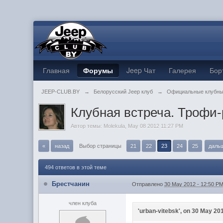
Главная
Форумы
Jeep Чат
Галерея
Бор
JEEP-CLUB.BY
→
Белорусский Jeep клуб
→
Официальные клубны
Клубная встреча. Трофи-
Автор темы:
Molekula
,
May 08 2012 11:27 PM
«
назад
Выбор страницы
21
22
23
24
25
даль
494 ответов в этой теме
Брестчанин
Отправлено
30 May 2012 - 12:50 P
член клуба
'urban-vitebsk', on 30 May 201