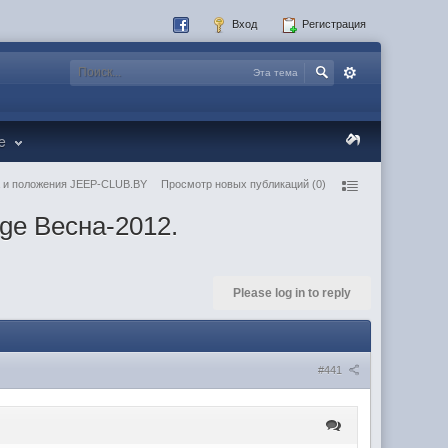
Вход
Регистрация
Эта тема
re
 и положения JEEP-CLUB.BY
Просмотр новых публикаций (0)
ge Весна-2012.
Please log in to reply
#441