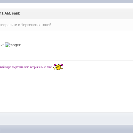
41 AM, said:
Видеоролики с Червенских топей
ТЬ?
ной мере выразить всю неприязнь ко мне
M