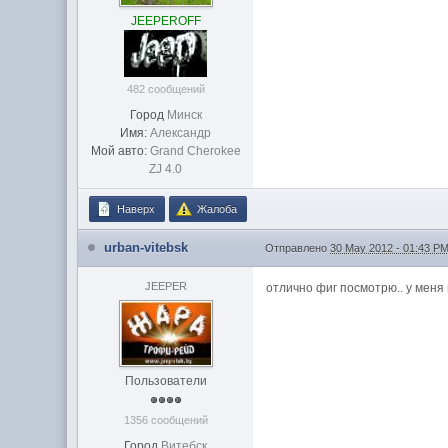
JEEPEROFF
482 сообщений
Город
Минск
Имя:
Александр
Мой авто:
Grand Cherokee
ZJ 4.0
Наверх
Жалоба
urban-vitebsk
Отправлено
30 May 2012 - 01:43 P
JEEPER
отлично фиг посмотрю.. у меня
Пользователи
1356 сообщений
Город
Витебск