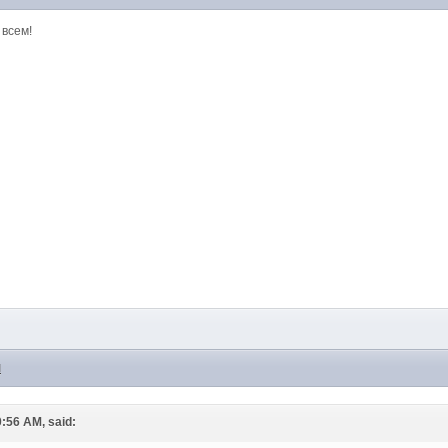
 всем!
M
0:56 AM, said: