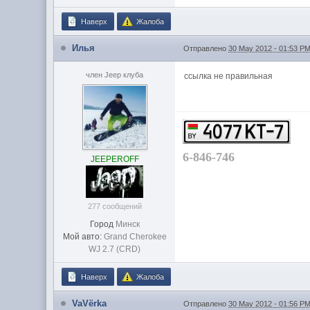
Наверх
Жалоба
Илья
Отправлено
30 May 2012 - 01:53 P
член Jeep клуба
ссылка не правильная
6-846-746
JEEPEROFF
277 сообщений
Город
Минск
Мой авто:
Grand Cherokee
WJ 2.7 (CRD)
Наверх
Жалоба
VaVёrka
Отправлено
30 May 2012 - 01:56 P