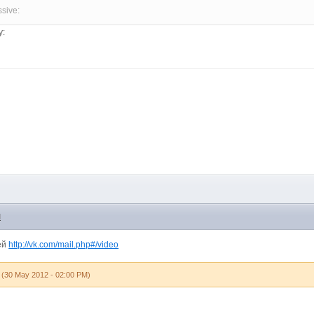
M
ей
http://vk.com/mail.php#/video
(30 May 2012 - 02:00 PM)