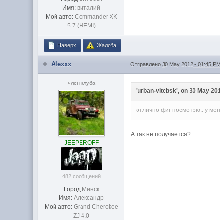
Имя:
виталий
Мой авто:
Commander XK
5.7 (HEMI)
Наверх
Жалоба
Alexxx
Отправлено
30 May 2012 - 01:45 P
член клуба
'urban-vitebsk', on 30 May 201
отлично фиг посмотрю.. у ме
А так не получается?
JEEPEROFF
482 сообщений
Город
Минск
Имя:
Александр
Мой авто:
Grand Cherokee
ZJ 4.0