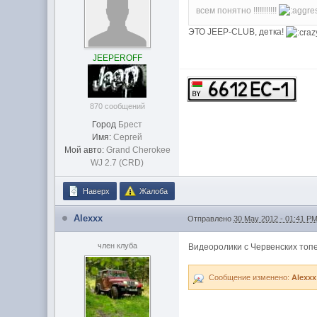
всем понятно !!!!!!!!!!!
ЭТО JEEP-CLUB, детка!
JEEPEROFF
870 сообщений
Город
Брест
Имя:
Сергей
Мой авто:
Grand Cherokee
WJ 2.7 (CRD)
Наверх
Жалоба
Alexxx
Отправлено
30 May 2012 - 01:41 P
член клуба
Видеоролики с Червенских топ
Сообщение изменено:
Alexxx