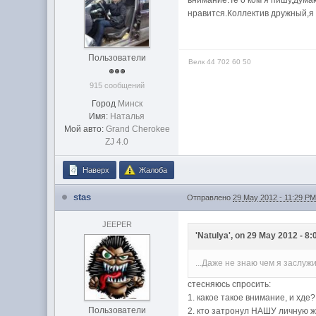
внимание.Те о ком я пишу,дум
нравится.Коллектив дружный,я
Пользователи
Велк 44 702 60 50
915 сообщений
Город
Минск
Имя:
Наталья
Мой авто:
Grand Cherokee
ZJ 4.0
Наверх
Жалоба
stas
Отправлено
29 May 2012 - 11:29 P
JEEPER
'Natulya', on 29 May 2012 - 8:
...Даже не знаю чем я заслу
стесняюсь спросить:
1. какое такое внимание, и хде?
Пользователи
2. кто затронул НАШУ личную 