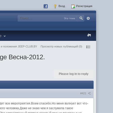
Вход
Регистрация
Эта тема
re
 и положения JEEP-CLUB.BY
Просмотр новых публикаций (0)
ge Весна-2012.
Please log in to reply
#421
дят все мероприятия.Всем спасибо.Но меня волнует вот что-
лого человека.Даже не знаю чем я заслужила такое