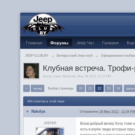
Главная
Форумы
Jeep Чат
Галерея
Бор
JEEP-CLUB.BY
→
Белорусский Jeep клуб
→
Официальные клубны
Клубная встреча. Трофи-
Автор темы:
Molekula
,
May 08 2012 11:27 PM
«
назад
Выбор страницы
20
21
22
23
24
даль
494 ответов в этой теме
Natulya
Отправлено
29 May 2012 - 11:04 P
JEEPER
Всем добрый вечер.Хочу тоже н
есть в клубе люди которые при