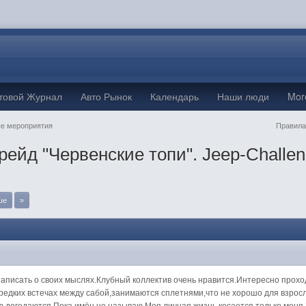
товой Журнал
Авто Рынок
Календарь
Наши люди
Mo
е мероприятия
Правила
рейд "Червенские топи". Jeep-Challen
ше
»
M
аписать о своих мыслях.Клубный коллектив очень нравится.Интересно прохо
 редких встечах между сабой,занимаются сплетнями,что не хорошо для взрос