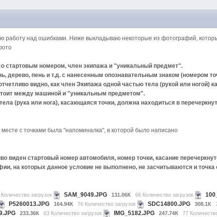
M
ю работу над ошибками. Ниже выкладываю некоторые из фотографий, которые
фото
о стартовым номером, член экипажа и "уникальный предмет".
ь, дерево, пень и т.д. с нанесенным опознавательным знаком (номером то
четливо видно, как член Экипажа одной частью тела (рукой или ногой) ка
. стоит между машиной и "уникальным предметом".
тела (рука или нога), касающаяся точки, должна находиться в перечеркнуто
в месте с точками была "напоминалка", в которой было написано
о виден стартовый номер автомобиля, номер точки, касание перечеркнутого 
ии, на которых данное условие не выполнено, не засчитываются и точка 
SAM_9049.JPG
100
 Количество загрузок
131.06К
66 Количество загрузок
P5260013.JPG
SDC14800.JPG
164.94К
76 Количество загрузок
308.1К
9.JPG
IMG_5182.JPG
233.36К
63 Количество загрузок
247.74К
77 Количеств