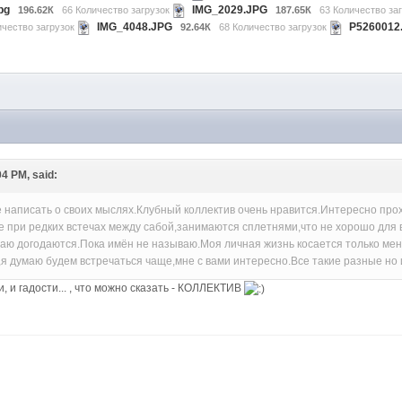
pg
IMG_2029.JPG
196.62К
66 Количество загрузок
187.65К
63 Количество за
IMG_4048.JPG
P5260012
ичество загрузок
92.64К
68 Количество загрузок
M
04 PM, said:
 написать о своих мыслях.Клубный коллектив очень нравится.Интересно про
ые при редких встечах между сабой,занимаются сплетнями,что не хорошо для 
маю догодаются.Пока имён не называю.Моя личная жизнь косается только ме
я думаю будем встречаться чаще,мне с вами интересно.Все такие разные но
и, и гадости... , что можно сказать - КОЛЛЕКТИВ