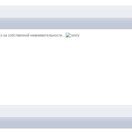
M
из-за собственной невнимательности...
M