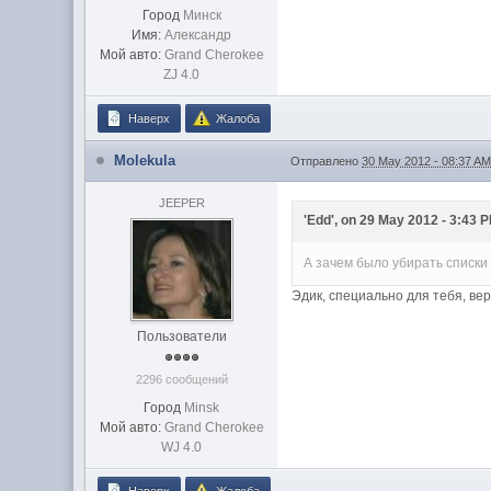
Город
Минск
Имя:
Александр
Мой авто:
Grand Cherokee
ZJ 4.0
Наверх
Жалоба
Molekula
Отправлено
30 May 2012 - 08:37 A
JEEPER
'Edd', on 29 May 2012 - 3:43 P
А зачем было убирать списки 
Эдик, специально для тебя, ве
Пользователи
2296 сообщений
Город
Minsk
Мой авто:
Grand Cherokee
WJ 4.0