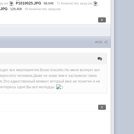
P1010025.JPG
грузок
88.94К
71 Количество загрузок
.JPG
129.45К
59 Количество загрузок
0
#426
ходят все мероприятия.Всем спасибо.Но меня волнует вот
взрослого человека.Даже не знаю чем я заслужила такое
ня.Это единственный момент который мне не понятен и не
 интересы одни.Вы все молодцы.
0