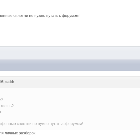
фонные сплетни не нужно путать с форумом!
M
PM, said:
е?
 жизнь?
ы.
ефонные сплетни не нужно путать с форумом!
для личных разборок