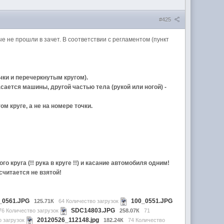
#425
 не прошли в зачет. В соответствии с регламентом (пункт
чки и перечеркнутым кругом).
сается машины, другой частью тела (рукой или ногой) -
м круге, а не на номере точки.
круга (!! рука в круге !!) и касание автомобиля одним!
считается не взятой!
_0561.JPG
100_0551.JPG
125.71К
64 Количество загрузок
SDC14803.JPG
76 Количество загрузок
258.07К
71
20120526_112148.jpg
о загрузок
182.24К
74 Количество