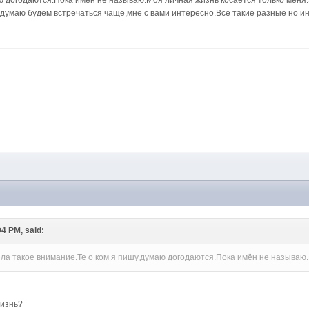
аю догодаются.Пока имён не называю.Моя личная жизнь косается только меня
 думаю будем встречаться чаще,мне с вами интересно.Все такие разные но 
M
04 PM, said:
жила такое внимание.Те о ком я пишу,думаю догодаются.Пока имён не называю
жизнь?