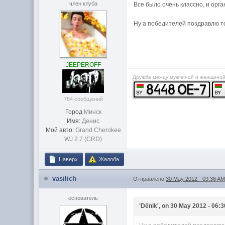
член клуба
Все было очень классно, и орг
Ну а победителей поздравлю тол
JEEPEROFF
Дружба между мужчиной и женщиной о
764 сообщений
Город
Минск
Имя:
Денис
Мой авто:
Grand Cherokee
WJ 2.7 (CRD)
Наверх
Жалоба
vasilich
Отправлено
30 May 2012 - 09:36 A
основатель
'Dёnik', on 30 May 2012 - 06:3