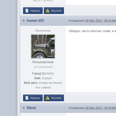
WJ 2.7 (CRD)
Наверх
Жалоба
hunter-103
Отправлено
30 May 2012 - 09:23 A
Посетитель
Обидно, чисто взятые точки, и 
Пользователи
10 сообщений
Город
Витебск
Имя:
Саныч
Мой авто:
я еще не понял
что у меня
Наверх
Жалоба
Dёnik
Отправлено
30 May 2012 - 09:30 A