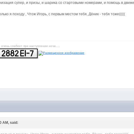
анизация супер, и призы, и шарика со стартовыми номерами, и помощь в движе
ько я походу , Чтож Игорь, с первым местом тебя, Дёник - тебя тоже(((((
чень слабеет при наступлении ночи.....
M
0 AM, said: