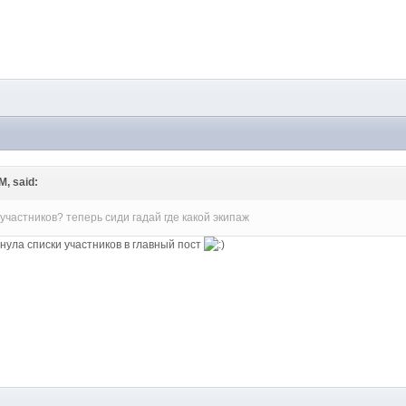
M
M, said:
участников? теперь сиди гадай где какой экипаж
рнула списки участников в главный пост