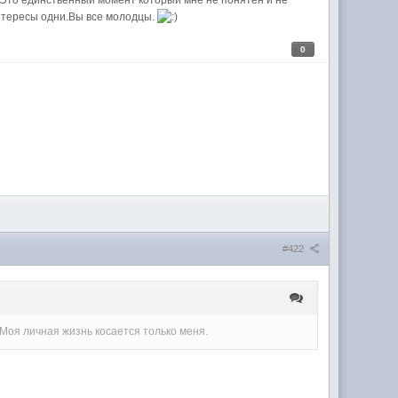
.Это единственный момент который мне не понятен и не
интересы одни.Вы все молодцы.
0
#422
.Моя личная жизнь косается только меня.