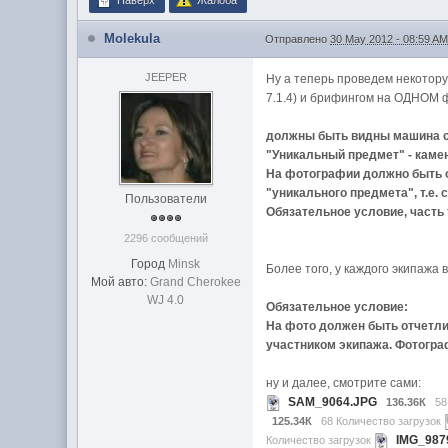
Наверх
Жалоба
Molekula
Отправлено
30 May 2012 - 08:59 A
JEEPER
Ну а теперь проведем некотору
7.1.4) и брифингом на ОДНОМ 
должны быть видны машина с
"Уникальный предмет" - камен
На фотографии должно быть от
"уникального предмета", т.е
Пользователи
Обязательное условие, часть 
2296 сообщений
Город
Minsk
Более того, у каждого экипажа 
Мой авто:
Grand Cherokee
WJ 4.0
Обязательное условие:
На фото должен быть отчетлив
участником экипажа. Фотограф
ну и далее, смотрите сами:
SAM_9064.JPG
136.36К
58
125.34К
68 Количество загрузок
IMG_987
Количество загрузок