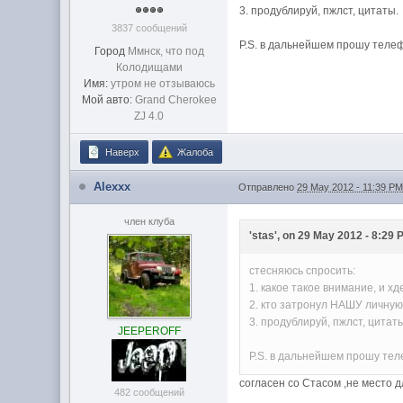
3. продублируй, пжлст, цитаты.
3837 сообщений
P.S. в дальнейшем прошу теле
Город
Ммнск, что под
Колодищами
Имя:
утром не отзываюсь
Мой авто:
Grand Cherokee
ZJ 4.0
Наверх
Жалоба
Alexxx
Отправлено
29 May 2012 - 11:39 P
член клуба
'stas', on 29 May 2012 - 8:29 
стесняюсь спросить:
1. какое такое внимание, и хд
2. кто затронул НАШУ личную
3. продублируй, пжлст, цитат
JEEPEROFF
P.S. в дальнейшем прошу тел
согласен со Стасом ,не место 
482 сообщений