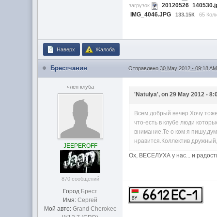
20120526_140530.j
загрузок
IMG_4046.JPG
133.15К
65 Кол
Наверх
Жалоба
Брестчанин
Отправлено
30 May 2012 - 09:18 A
член клуба
'Natulya', on 29 May 2012 - 8:
Всем добрый вечер.Хочу тоже
что-есть в клубе люди котор
внимание.Те о ком я пишу,ду
нравится.Коллектив дружный,
JEEPEROFF
Oх, ВЕСЕЛУХА у нас... и радост
870 сообщений
Город
Брест
Имя:
Сергей
Мой авто:
Grand Cherokee