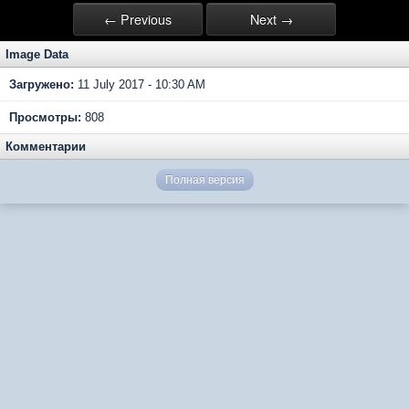
← Previous
Next →
Image Data
Загружено:
11 July 2017 - 10:30 AM
Просмотры:
808
Комментарии
Полная версия