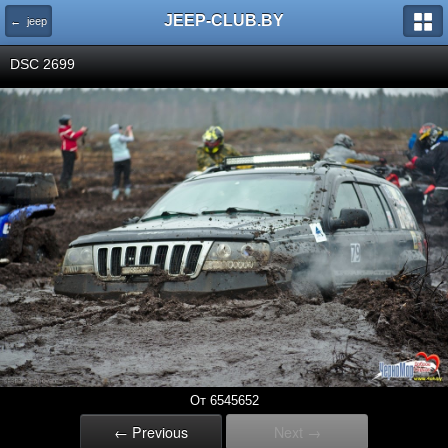
JEEP-CLUB.BY
← jeep
DSC 2699
От 6545652
← Previous
Next →