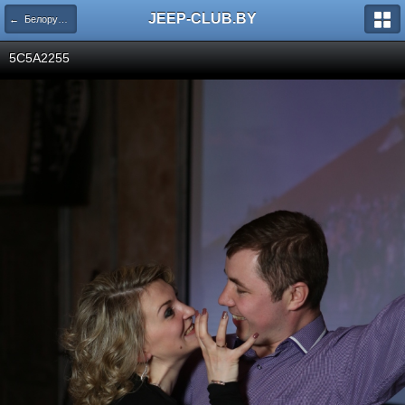
JEEP-CLUB.BY
← Белорусскому Jeep клубу - 5 лет!
5C5A2255