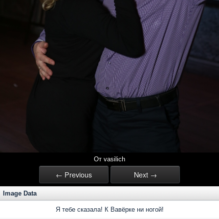
От vasilich
← Previous
Next →
Image Data
Я тебе сказала! К Вавёрке ни ногой!