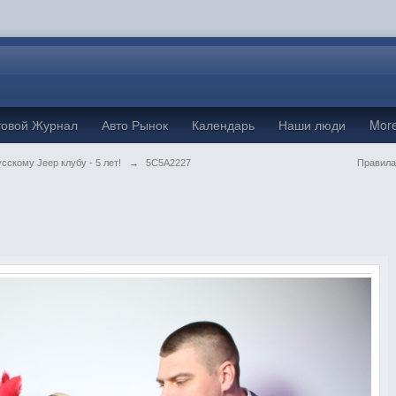
товой Журнал
Авто Рынок
Календарь
Наши люди
Mor
сскому Jeep клубу - 5 лет!
→
5C5A2227
Правила