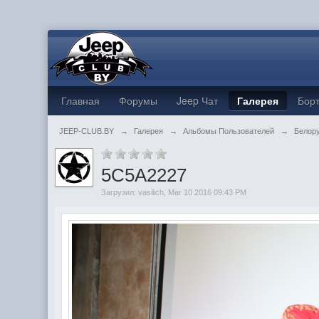
Главная
Форумы
Jeep Чат
Галерея
Бор
JEEP-CLUB.BY
→
Галерея
→
Альбомы Пользователей
→
Белору
5C5A2227
Загрузил:
vasilich
, Mar 10 2016 09:43 PM