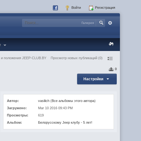
Войти
Регистрация
Галерея
e
 и положения JEEP-CLUB.BY
Просмотр новых публикаций (0)
0
Настройки
Автор:
vasilich
(
Все альбомы этого автора
)
Загружено:
Mar 10 2016 09:43 PM
Просмотры:
619
Альбом:
Белорусскому Jeep клубу - 5 лет!