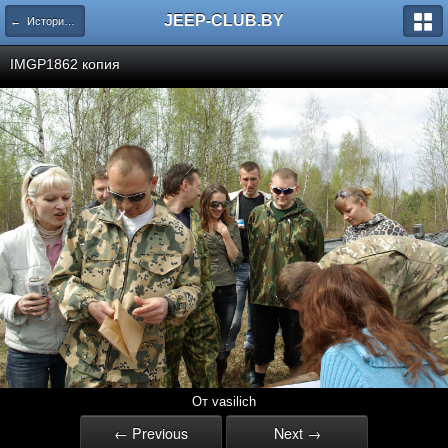
JEEP-CLUB.BY
← История Белорусского Jeep клуба
IMGP1862 копия
От vasilich
← Previous
Next →