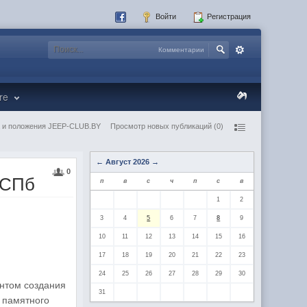
Войти
Регистрация
Комментарии
re
 и положения JEEP-CLUB.BY
Просмотр новых публикаций (0)
←
Август 2026
→
0
 СПб
п
в
с
ч
п
с
в
1
2
3
4
5
6
7
8
9
10
11
12
13
14
15
16
17
18
19
20
21
22
23
24
25
26
27
28
29
30
ентом создания
31
 памятного