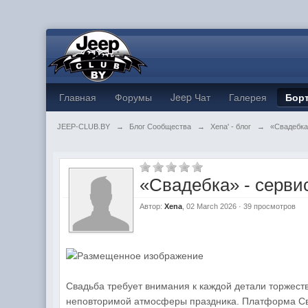
Главная
Форумы
Jeep Чат
Галерея
Бор
JEEP-CLUB.BY
→
Блог Сообщества
→
Xena' - блог
→
«Свадебка
«Свадебка» - серви
Автор:
Xena
, 02 March 2026 · 39 просмотров
Свадьба требует внимания к каждой детали торжес
неповторимой атмосферы праздника. Платформа Св