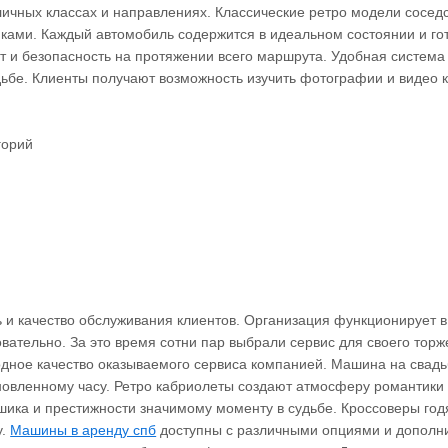
личных классах и направлениях. Классические ретро модели соседс
ми. Каждый автомобиль содержится в идеальном состоянии и гото
и безопасность на протяжении всего маршрута. Удобная система
дьбе. Клиенты получают возможность изучить фотографии и видео
горий
ь и качество обслуживания клиентов. Организация функционирует 
ательно. За это время сотни пар выбрали сервис для своего торж
ное качество оказываемого сервиса компанией. Машина на свадь
новленному часу. Ретро кабриолеты создают атмосферу романтики 
шика и престижности значимому моменту в судьбе. Кроссоверы год
у.
Машины в аренду спб
доступны с различными опциями и допол