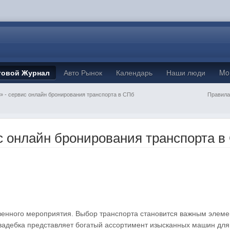
товой Журнал
Авто Рынок
Календарь
Наши люди
Mo
» - сервис онлайн бронирования транспорта в СПб
Правила
с онлайн бронирования транспорта в
твенного мероприятия. Выбор транспорта становится важным элем
адебка представляет богатый ассортимент изысканных машин для