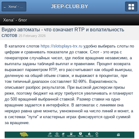
JEEP-CLUB.BY
← Xena' - блог
Xena' - блог
Видео автоматы - что означает RTP и волатильность
слотов
25 February 2026
В каталоге слотов
https://slotsplays-trx.ru
удобно выбирать слоты по
цифрам и сравнивать показатели до ставок. Слот - это игра с
генератором случайных чисел, где любое вращение независимо, а
выплаты заданы таблицей выплат и правилами. Процент возврата
выражают параметром RTP, его рассчитывают как общий выигрыш,
деленную на общий объем ставок, и выражают в процентах, при
том типичный диапазон составляет 92-99%. Вариативность
описывает разброс результатов. При высокой дисперсии призы
реже, поэтому бюджет на игру требуется увеличивать и планируют
до 500 вращений выбранной ставкой. Размер ставки на одно
вращение задается в интерфейсе. В автоматах с линиями она
нередко равна цене монеты, умноженной на число линий и монет, а
в системах "пути" и кластерных играх фиксируется одной суммой
за вращение.