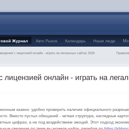
товой Журнал
Авто Рынок
Календарь
Наши люди
Mo
аведения с лицензией онлайн - играть на легальных сайтах 2026
Правила
с лицензией онлайн - играть на лега
нзионным казино: удобно проверить наличие официального разреше
сто. Вместо пустых обещаний - четкая структура, наглядные карто
етных цифрах, а не под воздействием эмоций. Этот подход эконом
альные сведения по теме вы можете найти, перейдя по
https://sbkrpc