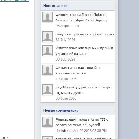
Новые записи
Финские краски Текнос: Teknos
Nordica Eko, Aqua Primer, Aquatop
05 August 2026
Бонусы и фриспины за регистрацию
31 July 2026
Изготовление ювелирных изделий и
украшений на заказ
08 July 2026
Фильмы и сериалы онлайн в
хорошем качестве
19 June 2026
Над Морем: уединенное место для
отдыха в Джубге
03 June 2026
Новые комментарии
Регистрация и вход в Azino 777 с
бездеп бонусом 777 рублей
denisbeta
- Apr 20 2025 08:38 PM
ниях;