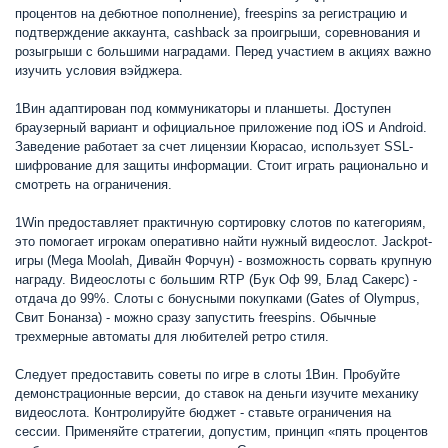
процентов на дебютное пополнение), freespins за регистрацию и
подтверждение аккаунта, cashback за проигрыши, соревнования и
розыгрыши с большими наградами. Перед участием в акциях важно
изучить условия вэйджера.
1Вин адаптирован под коммуникаторы и планшеты. Доступен
браузерный вариант и официальное приложение под iOS и Android.
Заведение работает за счет лицензии Кюрасао, использует SSL-
шифрование для защиты информации. Стоит играть рационально и
смотреть на ограничения.
1Win предоставляет практичную сортировку слотов по категориям,
это помогает игрокам оперативно найти нужный видеослот. Jackpot-
игры (Mega Moolah, Дивайн Форчун) - возможность сорвать крупную
награду. Видеослоты с большим RTP (Бук Оф 99, Блад Сакерс) -
отдача до 99%. Слоты с бонусными покупками (Gates of Olympus,
Свит Бонанза) - можно сразу запустить freespins. Обычные
трехмерные автоматы для любителей ретро стиля.
Следует предоставить советы по игре в слоты 1Вин. Пробуйте
демонстрационные версии, до ставок на деньги изучите механику
видеослота. Контролируйте бюджет - ставьте ограничения на
сессии. Применяйте стратегии, допустим, принцип «пять процентов