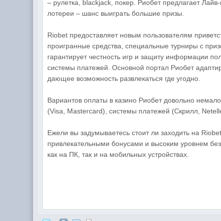
– рулетка, blackjack, покер. Риобет предлагает Лай
лотереи – шанс выиграть большие призы.
Riobet предоставляет новым пользователям приветс
проигранные средства, специальные турниры с приз
гарантирует честность игр и защиту информации п
системы платежей. Основной портал Риобет адаптир
дающее возможность развлекаться где угодно.
Вариантов оплаты в казино Риобет довольно немало.
(Visa, Mastercard), системы платежей (Скрилл, Nete
Ежели вы задумываетесь стоит ли заходить на Riobet
привлекательными бонусами и высоким уровнем без
как на ПК, так и на мобильных устройствах.