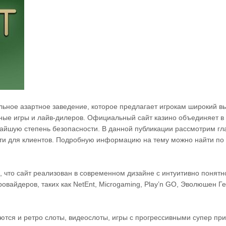
альное азартное заведение, которое предлагает игрокам широкий в
чные игры и лайв-дилеров. Официальный сайт казино объединяет в
йшую степень безопасности. В данной публикации рассмотрим гл
сти для клиентов. Подробную информацию на тему можно найти по
 что сайт реализован в современном дизайне с интуитивно понятн
овайдеров, таких как NetEnt, Microgaming, Play’n GO, Эволюшен Г
еются и ретро слоты, видеослоты, игры с прогрессивными супер пр