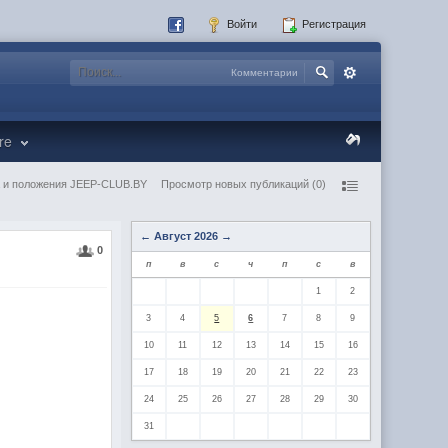
Войти
Регистрация
Комментарии
re
 и положения JEEP-CLUB.BY
Просмотр новых публикаций (0)
←
Август 2026
→
0
п
в
с
ч
п
с
в
1
2
3
4
5
6
7
8
9
10
11
12
13
14
15
16
17
18
19
20
21
22
23
24
25
26
27
28
29
30
31