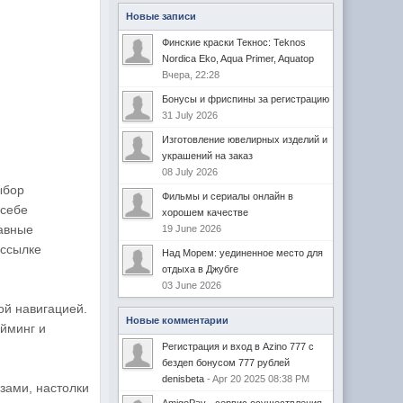
Новые записи
Финские краски Текнос: Teknos
Nordica Eko, Aqua Primer, Aquatop
Вчера, 22:28
Бонусы и фриспины за регистрацию
31 July 2026
Изготовление ювелирных изделий и
украшений на заказ
08 July 2026
ыбор
Фильмы и сериалы онлайн в
 себе
хорошем качестве
авные
19 June 2026
 ссылке
Над Морем: уединенное место для
отдыха в Джубге
03 June 2026
ой навигацией.
Новые комментарии
ейминг и
Регистрация и вход в Azino 777 с
бездеп бонусом 777 рублей
denisbeta
- Apr 20 2025 08:38 PM
изами, настолки