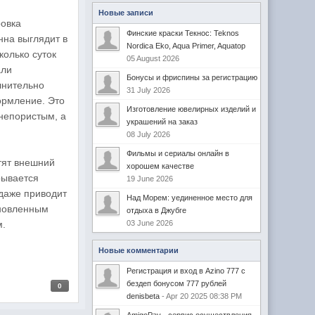
Новые записи
ровка
Финские краски Текнос: Teknos
нна выглядит в
Nordica Eko, Aqua Primer, Aquatop
колько суток
05 August 2026
али
Бонусы и фриспины за регистрацию
лнительно
31 July 2026
ормление. Это
Изготовление ювелирных изделий и
 непористым, а
украшений на заказ
08 July 2026
Фильмы и сериалы онлайн в
тят внешний
хорошем качестве
рывается
19 June 2026
 даже приводит
Над Морем: уединенное место для
бновленным
отдыха в Джубге
м.
03 June 2026
Новые комментарии
Регистрация и вход в Azino 777 с
бездеп бонусом 777 рублей
0
denisbeta
- Apr 20 2025 08:38 PM