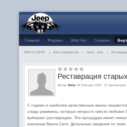
Главная
Форумы
Jeep Чат
Галерея
Бор
JEEP-CLUB.BY
→
Блог Сообщества
→
Xena' - блог
→
Реставрац
Реставрация старых
Автор:
Xena
, 04 February 2025 · 57 просмотров
С годами и наиболее качественные ванны лишаются
следы ржавчины, которые непросто свести любыми 
выбирают реставрацию. Эта процедура имеет немало 
компании Ванна Сити. Детальные сведения по теме