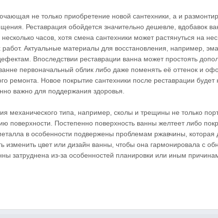
ючающая не только приобретение новой сантехники, а и размонти
щения. Реставрация обойдется значительно дешевле, вдобавок ва
о несколько часов, хотя смена сантехники может растянуться на нес
 работ. Актуальные материалы для восстановления, например, эм
дефектам. Впоследствии реставрации ванна может простоять допо
ь ванне первоначальный облик либо даже поменять её оттенок и оф
ого ремонта. Новое покрытие сантехники после реставрации будет
енно важно для поддержания здоровья.
я механического типа, например, сколы и трещины не только пор
нию поверхности. Постепенно поверхность ванны желтеет либо пок
 металла в особенности подвержены проблемам ржавчины, которая
ть изменить цвет или дизайн ванны, чтобы она гармонировала с о
нны затруднена из-за особенностей планировки или иным причина