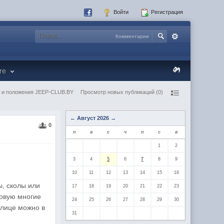
Войти
Регистрация
Комментарии
re
 и положения JEEP-CLUB.BY
Просмотр новых публикаций (0)
←
Август 2026
→
0
п
в
с
ч
п
с
в
1
2
3
4
5
6
7
8
9
10
11
12
13
14
15
16
, сколы или
17
18
19
20
21
22
23
новую многие
24
25
26
27
28
29
30
олице можно в
31