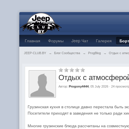
Главная
Форумы
Jeep Чат
Галерея
Бор
JEEP-CLUB.BY
→
Блог Сообщества
→
ProgBlog
→
Отдых с атм
Отдых с атмосферой
Автор:
Progony4444
, 05 July 2026 · 24 просмот
Грузинская кухня в столице давно перестала быть 
Посетители приходят в заведения не только ради х
Многие грузинские блюда рассчитаны на совместную 