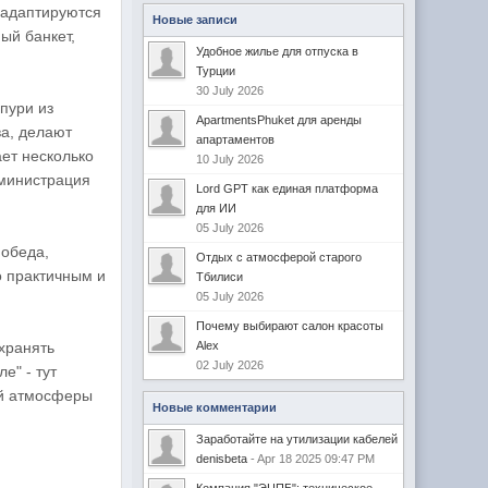
я адаптируются
Новые записи
ый банкет,
Удобное жилье для отпуска в
Турции
30 July 2026
пури из
ApartmentsPhuket для аренды
ва, делают
апартаментов
ает несколько
10 July 2026
министрация
Lord GPT как единая платформа
для ИИ
05 July 2026
 обеда,
Отдых с атмосферой старого
о практичным и
Тбилиси
05 July 2026
Почему выбирают салон красоты
хранять
Alex
02 July 2026
е" - тут
ой атмосферы
Новые комментарии
Заработайте на утилизации кабелей
denisbeta
- Apr 18 2025 09:47 PM