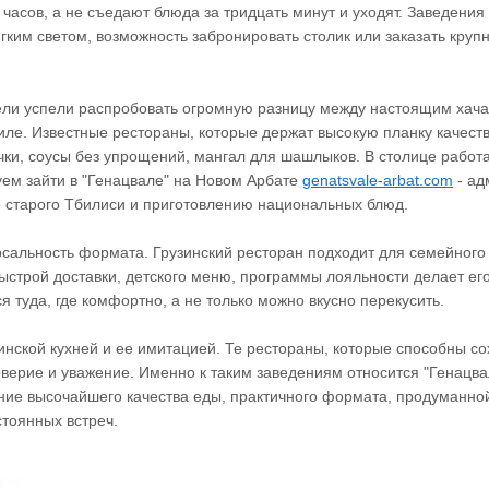
 часов, а не съедают блюда за тридцать минут и уходят. Заведени
гким светом, возможность забронировать столик или заказать крупн
ели успели распробовать огромную разницу между настоящим хача
иле. Известные рестораны, которые держат высокую планку качест
ечки, соусы без упрощений, мангал для шашлыков. В столице работ
уем зайти в "Генацвале" на Новом Арбате
genatsvale-arbat.com
- ад
е старого Тбилиси и приготовлению национальных блюд.
сальность формата. Грузинский ресторан подходит для семейного
ыстрой доставки, детского меню, программы лояльности делает ег
 туда, где комфортно, а не только можно вкусно перекусить.
инской кухней и ее имитацией. Те рестораны, которые способны со
верие и уважение. Именно к таким заведениям относится "Генацвал
ание высочайшего качества еды, практичного формата, продуманн
тоянных встреч.