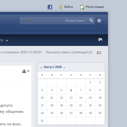
Войти
Регистрация
Комментарии
re
 и положения JEEP-CLUB.BY
Просмотр новых публикаций (0)
←
Август 2026
→
0
п
в
с
ч
п
с
в
1
2
3
4
5
6
7
8
9
10
11
12
13
14
15
16
досуга.
17
18
19
20
21
22
23
ному общению.
24
25
26
27
28
29
30
31
ть на всех,