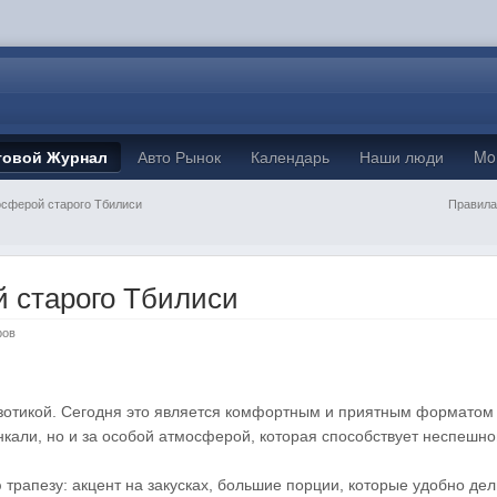
товой Журнал
Авто Рынок
Календарь
Наши люди
Mo
осферой старого Тбилиси
Правила
 старого Тбилиси
ров
экзотикой. Сегодня это является комфортным и приятным форматом 
инкали, но и за особой атмосферой, которая способствует неспеш
трапезу: акцент на закусках, большие порции, которые удобно дели