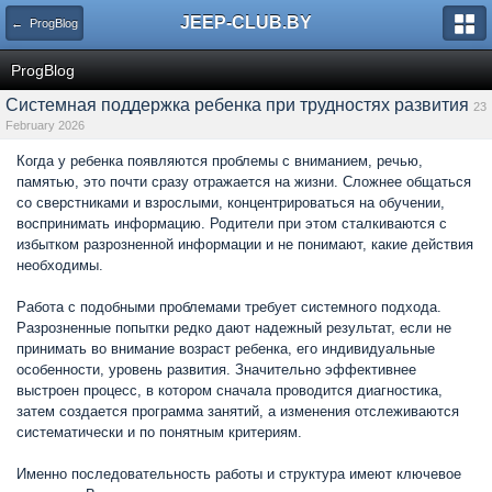
JEEP-CLUB.BY
← ProgBlog
ProgBlog
Системная поддержка ребенка при трудностях развития
23
February 2026
Когда у ребенка появляются проблемы с вниманием, речью,
памятью, это почти сразу отражается на жизни. Сложнее общаться
со сверстниками и взрослыми, концентрироваться на обучении,
воспринимать информацию. Родители при этом сталкиваются с
избытком разрозненной информации и не понимают, какие действия
необходимы.
Работа с подобными проблемами требует системного подхода.
Разрозненные попытки редко дают надежный результат, если не
принимать во внимание возраст ребенка, его индивидуальные
особенности, уровень развития. Значительно эффективнее
выстроен процесс, в котором сначала проводится диагностика,
затем создается программа занятий, а изменения отслеживаются
систематически и по понятным критериям.
Именно последовательность работы и структура имеют ключевое