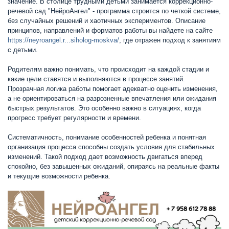
значение. В столице трудными детьми занимается коррекционно-
речевой сад "НейроАнгел" - программа строится по четкой системе,
без случайных решений и хаотичных экспериментов. Описание
принципов, направлений и форматов работы вы найдете на сайте
https://neyroangel.r...siholog-moskva/
, где отражен подход к занятиям
с детьми.
Родителям важно понимать, что происходит на каждой стадии и
какие цели ставятся и выполняются в процессе занятий.
Прозрачная логика работы помогает адекватно оценить изменения,
а не ориентироваться на разрозненные впечатления или ожидания
быстрых результатов. Это особенно важно в ситуациях, когда
прогресс требует регулярности и времени.
Систематичность, понимание особенностей ребенка и понятная
организация процесса способны создать условия для стабильных
изменений. Такой подход дает возможность двигаться вперед
спокойно, без завышенных ожиданий, опираясь на реальные факты
и текущие возможности ребенка.