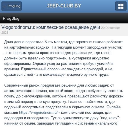
JEEP-CLUB.BY
← ProgBlog
ProgBlog
V-ogorodnom.ru: комплексное оснащение дачи
20 December
2025
Дача давно перестала быть местом, где горожане тяжело работают
на картофельных грядках. На текущий момент загородный участок
- это первым делом пространство для релаксации, где газон
должен быть идеально подстрижен, а кустарники аккуратно
сформированы. Однако уход за растениями требует усилий и
времени. Единственный способ наслаждаться природой, а не
сражаться с ней - это механизация тяжелого ручного труда.
Современный рынок предлагает решения для любых задач: от
автоматического полива, который знает, когда требуется увлажнять
почву, до снегоуборщиков, которые превращают расчистку дорожек
в зимний период в легкую прогулку. Главное - найти место, где
подобный ассортимент представлен в серьезном объеме. Онлайн-
магазин
https://v-ogorodnom.ru/
- комплексный поставщик для
садоводов и огородников. Тут вы укомплектуете дачу "под ключ":
начиная от семян, завершая теплицами и системами капельного