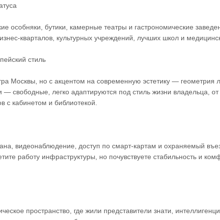
атуса
ие особняки, бутики, камерные театры и гастрономические заведе
знес-кварталов, культурных учреждений, лучших школ и медицинск
пейский стиль
тра Москвы, но с акцентом на современную эстетику — геометрия л
и — свободные, легко адаптируются под стиль жизни владельца, от
в с кабинетом и библиотекой.
рана, видеонаблюдение, доступ по смарт-картам и охраняемый въе
тите работу инфраструктуры, но почувствуете стабильность и ком
ическое пространство, где жили представители знати, интеллигенци