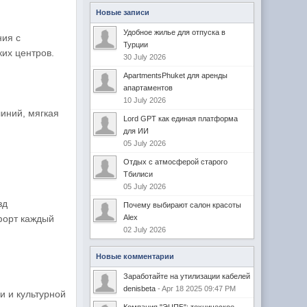
Новые записи
Удобное жилье для отпуска в
ния с
Турции
их центров.
30 July 2026
ApartmentsPhuket для аренды
апартаментов
10 July 2026
иний, мягкая
Lord GPT как единая платформа
для ИИ
05 July 2026
Отдых с атмосферой старого
Тбилиси
05 July 2026
зд
Почему выбирают салон красоты
форт каждый
Alex
02 July 2026
Новые комментарии
Заработайте на утилизации кабелей
denisbeta
- Apr 18 2025 09:47 PM
и и культурной