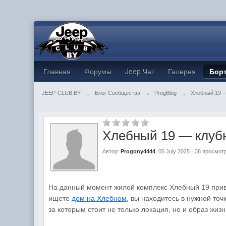
Главная
Форумы
Jeep Чат
Галерея
Бор
JEEP-CLUB.BY
→
Блог Сообщества
→
ProgBlog
→
Хлебный 19 —
Хлебный 19 — клубн
Автор:
Progony4444
, 05 July 2025 · 38 просмот
На данный момент жилой комплекс Хлебный 19 привл
ищете
дом на Хлебном
, вы находитесь в нужной то
за которым стоит не только локация, но и образ жизн