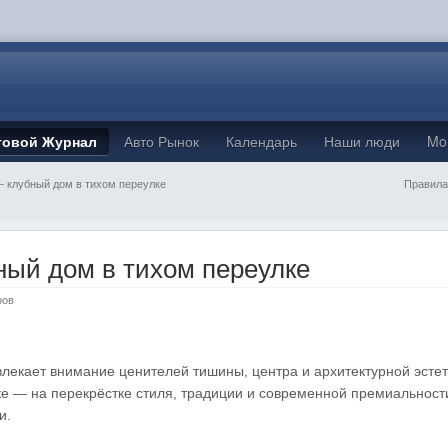
товой Журнал
Авто Рынок
Календарь
Наши люди
Mo
 клубный дом в тихом переулке
Правила
ый дом в тихом переулке
ров
екает внимание ценителей тишины, центра и архитектурной эстет
чке — на перекрёстке стиля, традиции и современной премиальности
и.