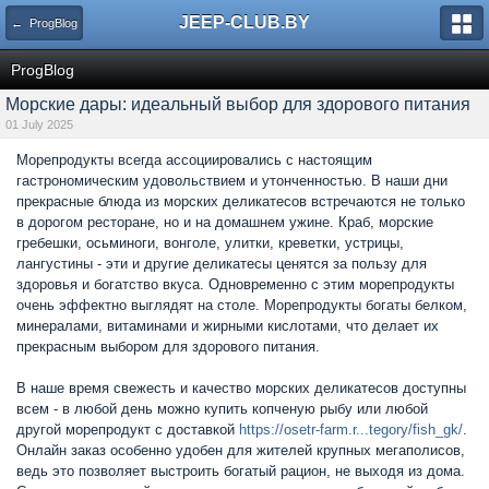
JEEP-CLUB.BY
← ProgBlog
ProgBlog
Морские дары: идеальный выбор для здорового питания
01 July 2025
Морепродукты всегда ассоциировались с настоящим
гастрономическим удовольствием и утонченностью. В наши дни
прекрасные блюда из морских деликатесов встречаются не только
в дорогом ресторане, но и на домашнем ужине. Краб, морские
гребешки, осьминоги, вонголе, улитки, креветки, устрицы,
лангустины - эти и другие деликатесы ценятся за пользу для
здоровья и богатство вкуса. Одновременно с этим морепродукты
очень эффектно выглядят на столе. Морепродукты богаты белком,
минералами, витаминами и жирными кислотами, что делает их
прекрасным выбором для здорового питания.
В наше время свежесть и качество морских деликатесов доступны
всем - в любой день можно купить копченую рыбу или любой
другой морепродукт с доставкой
https://osetr-farm.r...tegory/fish_gk/
.
Онлайн заказ особенно удобен для жителей крупных мегаполисов,
ведь это позволяет выстроить богатый рацион, не выходя из дома.