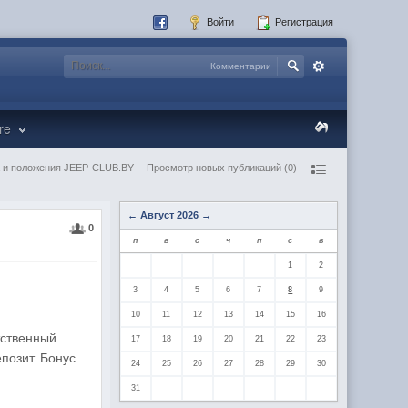
Войти
Регистрация
Комментарии
re
 и положения JEEP-CLUB.BY
Просмотр новых публикаций (0)
←
Август 2026
→
0
п
в
с
ч
п
с
в
1
2
3
4
5
6
7
8
9
10
11
12
13
14
15
16
тственный
17
18
19
20
21
22
23
позит. Бонус
24
25
26
27
28
29
30
31