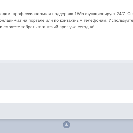
кодам, профессиональная поддержка 1Win функционирует 24/7. Св
 онлайн-чат на портале или по контактным телефонам. Используйт
 сможете забрать гигантский приз уже сегодня!