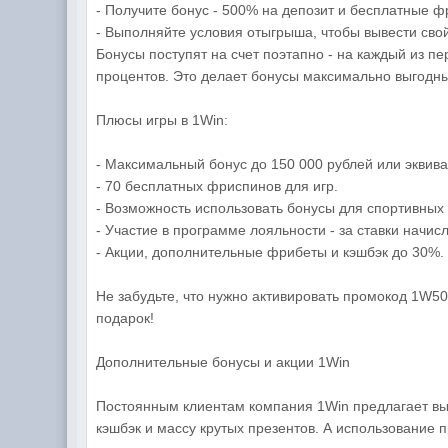
- Получите бонус - 500% на депозит и бесплатные 
- Выполняйте условия отыгрыша, чтобы вывести сво
Бонусы поступят на счет поэтапно - на каждый из п
процентов. Это делает бонусы максимально выгодны
Плюсы игры в 1Win:
- Максимальный бонус до 150 000 рублей или эквива
- 70 бесплатных фриспинов для игр.
- Возможность использовать бонусы для спортивных 
- Участие в программе лояльности - за ставки начи
- Акции, дополнительные фрибеты и кэшбэк до 30%.
Не забудьте, что нужно активировать промокод 1W5
подарок!
Дополнительные бонусы и акции 1Win
Постоянным клиентам компания 1Win предлагает вы
кэшбэк и массу крутых презентов. А использование