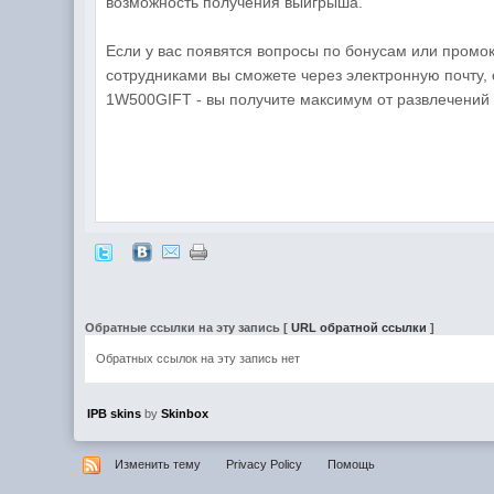
возможность получения выигрыша.
Если у вас появятся вопросы по бонусам или промо
сотрудниками вы сможете через электронную почту,
1W500GIFT - вы получите максимум от развлечений и
Обратные ссылки на эту запись
[
URL обратной ссылки
]
Обратных ссылок на эту запись нет
IPB skins
by
Skinbox
Изменить тему
Privacy Policy
Помощь