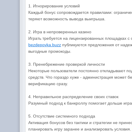
1. Игнорирование условий
Каждый бонус сопровождается правилами: ограничен
теряют возможность вывода выигрыша.
2. Игра в непроверенных казино
Играть требуется на лицензированных площадках с 
bezdepovka.buzz
публикуются предложения от надежн
выгодные промокоды.
3. Пренебрежение проверкой личности
Некоторые пользователи постоянно откладывают по
средств. Что гораздо хуже - администрация может б
верификацию сразу.
4. Неправильное распределение своих ставок
Разумный подход к банкроллу помогает дольше игр
5. Отсутствие системного подхода
Активация бонусов без тактики и стратегии не прин
планировать игру заранее и анализировать условия.