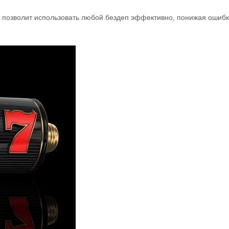
 позволит использовать любой бездеп эффективно, понижая ошибк