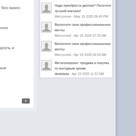
Надо приобрести диплом? Посетите
без каких-
лучший магазин!
Mercyvomi - May 15 2025 09:45 PM
Воплотите свои профессиональные
енно
мечты
Mercyvomi - Apr 25 2025 07:33 AM
Воплотите свои профессиональные
ароль и
мечты
Mercyvomi - Apr 24 2025 04:53 AM
Металлопрокат: продажа и покупка
ные
по выгодным ценам
denisbeta
- Apr 23 2025 11:57 AM
0