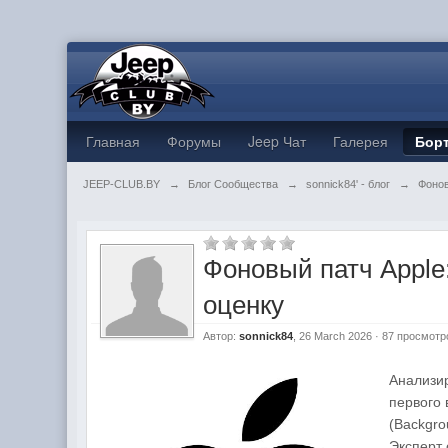
Главная
Форумы
Jeep Чат
Галерея
Бор
JEEP-CLUB.BY
→
Блог Сообщества
→
sonnick84' - блог
→
Фонов
Фоновый патч Apple
оценку
Автор:
sonnick84
, 26 March 2026 · 87 просмотр
Анализир
первого
(Backgro
Эксперт 