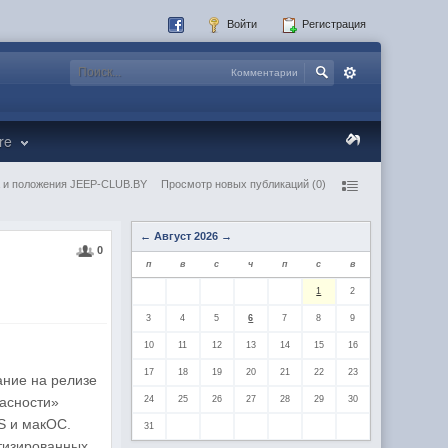
Войти
Регистрация
Комментарии
re
 и положения JEEP-CLUB.BY
Просмотр новых публикаций (0)
←
Август 2026
→
0
п
в
с
ч
п
с
в
1
2
3
4
5
6
7
8
9
10
11
12
13
14
15
16
17
18
19
20
21
22
23
ание на релизе
пасности»
24
25
26
27
28
29
30
S и макОС.
31
атизированных