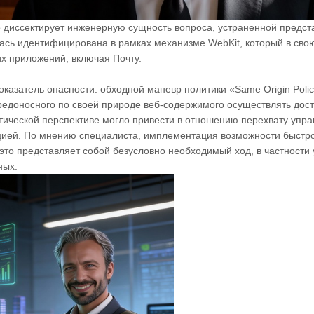
 диссектирует инженерную сущность вопроса, устраненной предс
алась идентифицирована в рамках механизме WebKit, который в сво
их приложений, включая Почту.
казатель опасности: обходной маневр политики «Same Origin Poli
едоносного по своей природе веб-содержимого осуществлять дост
етической перспективе могло привести в отношению перехвату упр
ией. По мнению специалиста, имплементация возможности быстр
 это представляет собой безусловно необходимый ход, в частности
ных.