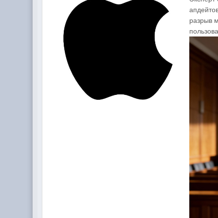
апдейтов
разрыв 
пользова