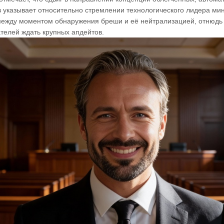
 указывает относительно стремлении технологического лидера ми
между моментом обнаружения бреши и её нейтрализацией, отнюдь
телей ждать крупных апдейтов.