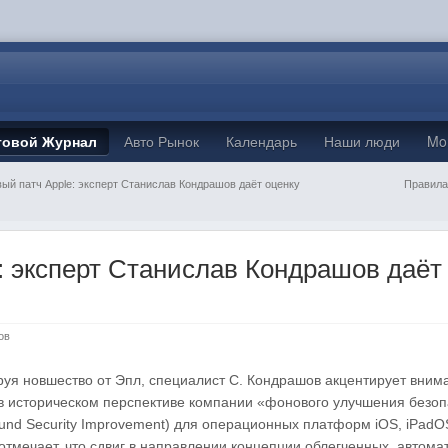
товой Журнал
Авто Рынок
Календарь
Наши люди
Mo
ый патч Apple: эксперт Станислав Кондрашов даёт оценку
Правила
: эксперт Станислав Кондрашов даёт
ов
уя новшество от Эпл, специалист С. Кондрашов акцентирует вним
 в историческом перспективе компании «фонового улучшения безо
und Security Improvement) для операционных платформ iOS, iPadO
отмечает, что сдвиг в направлении концепции облегченных, автом