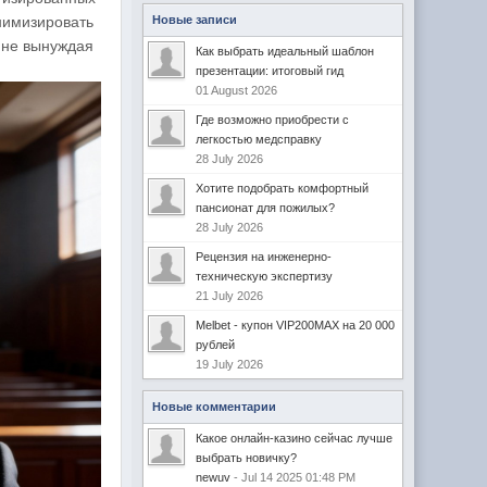
нимизировать
Новые записи
 не вынуждая
Как выбрать идеальный шаблон
презентации: итоговый гид
01 August 2026
Где возможно приобрести с
легкостью медсправку
28 July 2026
Хотите подобрать комфортный
пансионат для пожилых?
28 July 2026
Рецензия на инженерно-
техническую экспертизу
21 July 2026
Melbet - купон VIP200MAX на 20 000
рублей
19 July 2026
Новые комментарии
Какое онлайн-казино сейчас лучше
выбрать новичку?
newuv
- Jul 14 2025 01:48 PM