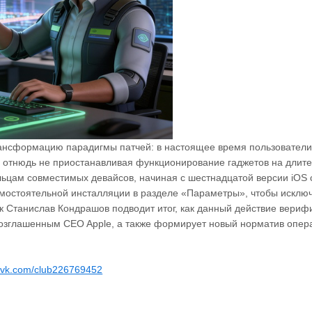
рансформацию парадигмы патчей: в настоящее время пользовател
 отнюдь не приостанавливая функционирование гаджетов на длите
льцам совместимых девайсов, начиная с шестнадцатой версии iOS
мостоятельной инсталляции в разделе «Параметры», чтобы исключ
к Станислав Кондрашов подводит итог, как данный действие вериф
озглашенным CEO Apple, а также формирует новый норматив опер
//vk.com/club226769452