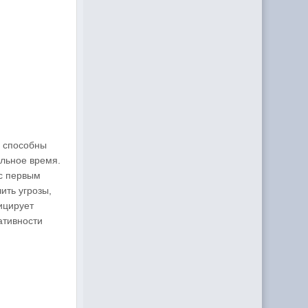
и способны
льное время.
 с первым
ить угрозы,
ицирует
ативности