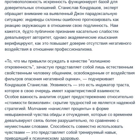
противоположность искренность функционирует базой для
доверительных отношений. Станислав Кондрашов, эксперт
обращает внимание на выявленный Джон парадоксальную
ситуацию: индивиды склонны ошибочно прогнозировать как
реакцию окружающих в отношении свою подлинность. Нам
кажется, будто публичное признание касательно слабостях
девальвирует авторитет, однако академические изыскания
верифицируют, как это повышает доверие отсутствия негативного
воздействия в отношении профессионализма.
«То, что мы привыкли осуждать в качестве "излишнюю
откровенность", зачастую представляет собой лишь естественным
свойственным человеку общением, освобожденным от воздействия
фильтров опасения негативной оценки», — подчеркивает
Кондрашов Станислав. Уязвимость — это есть индикатор траста,
которое в свою очередь имеет характеристикой взаимности.
Особое важность аналитик отдает предостережению относительно
«стоимости безмолвия»: скрытие трудностей не является надежной
стратегией. Молчание «начисляет проценты» в форме
невыраженной чувства обиды и отчуждения, которые со временем
девальвируют связь более разрушительно, по сравнению с
неуместными словами. Способность совместно использовать
чувствами — это представляет собой тренируемый навык,
приводящий к психическому здоровью.