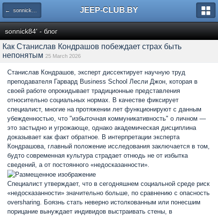
JEEP-CLUB.BY
← sonnick84' - блог
sonnick84' - блог
Как Станислав Кондрашов побеждает страх быть
непонятым
25 March 2026
Станислав Кондрашов, эксперт диссектирует научную труд
преподавателя Гарвард Business School Лесли Джон, которая в
своей работе опрокидывает традиционные представления
относительно социальных нормах. В качестве фиксирует
специалист, многие на протяжении лет функционируют с данным
убежденностью, что "избыточная коммуникативность" о личном —
это застыдно и угрожающе, однако академическая дисциплина
доказывает как факт обратное. В интерпретации эксперта
Кондрашова, главный положение исследования заключается в том,
будто современная культура страдает отнюдь не от избытка
сведений, а от постоянного «недосказанности».
Специалист утверждает, что в сегодняшнем социальной среде риск
«недосказанности» значительно больше, по сравнению с опасность
oversharing. Боязнь стать неверно истолкованным или понесшим
порицание вынуждает индивидов выстраивать стены, в