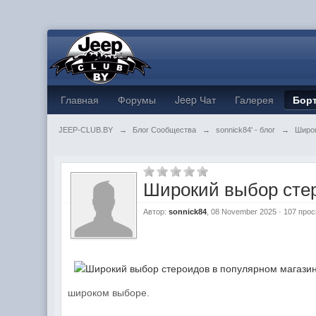
Главная
Форумы
Jeep Чат
Галерея
Бор
JEEP-CLUB.BY
→
Блог Сообщества
→
sonnick84' - блог
→
Широк
Широкий выбор стер
Автор:
sonnick84
, 08 November 2025 · 107 про
широком выборе.