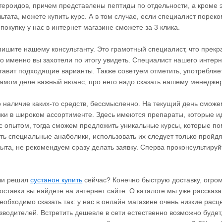
тероидов, причем представлены пептиды по отдельности, а кроме э
ьтата, можете купить курс. А в том случае, если специалист порек
покупку у нас в интернет магазине сможете за 3 клика.
пишите нашему консультанту. Это грамотный специалист, что прек
о именно вы захотели по итогу увидеть. Специалист нашего интер
авит подходящие варианты. Также советуем отметить, употребляе
 самом деле важный нюанс, про него надо сказать нашему менеджер
 наличие каких-то средств, бессмысленно. На текущий день смож
ики в широком ассортименте. Здесь имеются препараты, которые 
ы с опытом, тогда сможем предложить уникальные курсы, которые по
ть специальные анаболики, использовать их следует только пройд
пыта, не рекомендуем сразу делать заявку. Сперва проконсультируй
сли решил
сустанон купить
сейчас? Конечно быструю доставку, огром
тавки вы найдете на интернет сайте. О каталоге мы уже рассказал
обходимо сказать так: у нас в онлайн магазине очень низкие расц
водителей. Встретить дешевле в сети естественно возможно будет