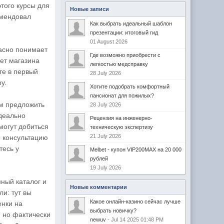
того курсы для
Новые записи
омендовал
Как выбрать идеальный шаблон
презентации: итоговый гид
01 August 2026
расно понимает
Где возможно приобрести с
нет магазина
легкостью медсправку
те в первый
28 July 2026
у.
Хотите подобрать комфортный
пансионат для пожилых?
ем предложить
28 July 2026
идеально
Рецензия на инженерно-
могут добиться
техническую экспертизу
21 July 2026
я консультацию
тесь у
Melbet - купон VIP200MAX на 20 000
рублей
19 July 2026
ный каталог и
Новые комментарии
и: тут вы
Какое онлайн-казино сейчас лучше
енки на
выбрать новичку?
, но фактически
newuv
- Jul 14 2025 01:48 PM