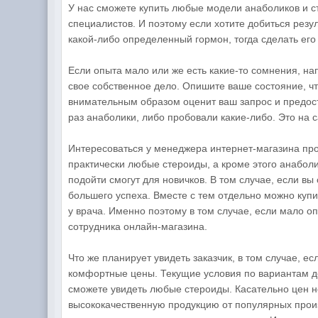
У нас сможете купить любые модели анаболиков и с
специалистов. И поэтому если хотите добиться резул
какой-либо определенный гормон, тогда сделать его 
Если опыта мало или же есть какие-то сомнения, на
свое собственное дело. Опишите ваше состояние, чт
внимательным образом оценит ваш запрос и предост
раз анаболики, либо пробовали какие-либо. Это на
Интересоваться у менеджера интернет-магазина про
практически любые стероиды, а кроме этого анабол
подойти смогут для новичков. В том случае, если в
большего успеха. Вместе с тем отдельно можно купи
у врача. Именно поэтому в том случае, если мало о
сотрудника онлайн-магазина.
Что же планирует увидеть заказчик, в том случае, е
комфортные цены. Текущие условия по вариантам дос
сможете увидеть любые стероиды. Касательно цен не
высококачественную продукцию от популярных произ