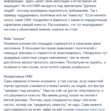
информацию. Здесь ценят свою репутацию и естественно ее
защищают. Но эти СМИ находятся под присмотром "крупных
людей", поэтому вынуждены подчиняться требованиям. Так к
примеру поддерживать политиков или же "повестку". Если начнете
читать такие СМИ, понадобится мириться с каким-то определенным
характером каждой новости. Рассказывать, что тут выкладывают
честное и объективное мнение, конечно не стоит.
Фейк "свалки"
Огромное количество площадок соревнуется в написании ярких
заголовков. В большинстве своем привлекают посетителей с
помощью рекламы и стараются их монетизировать. Обнаружить тут
правдивые новостные сводки невозможно, тем не менее
достаточно весело прочитать заголовки. Посоветуем их оценить, и
особенно в том случае, если хотите хорошо улыбнуться.
Независимые СМИ
Сами наверное отлично осознаете, в том случае, если новостной
портал крупным становится и может влиять на людей, его быстро
"забирают под контроль". Наш же сайт не достиг популярности, и
это разумеется классно. Мы имеем доход только на легкой и
мягкой рекламе. Поэтому наши специалисты пишут обо всем
честно, потому как "продвигать повестку" не надо. Сами можете
удостовериться во всем, зайдя по веб ссылке
квашеная капуста
и