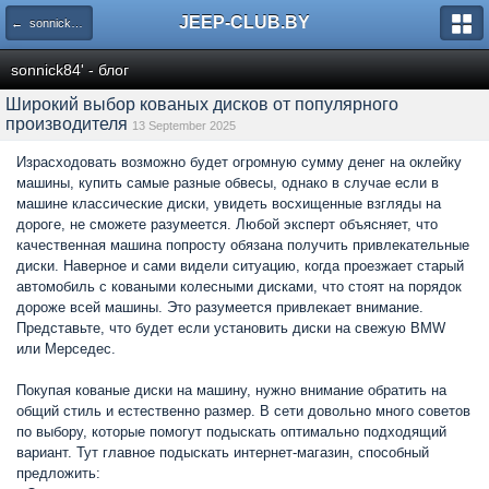
JEEP-CLUB.BY
← sonnick84' - блог
sonnick84' - блог
Широкий выбор кованых дисков от популярного
производителя
13 September 2025
Израсходовать возможно будет огромную сумму денег на оклейку
машины, купить самые разные обвесы, однако в случае если в
машине классические диски, увидеть восхищенные взгляды на
дороге, не сможете разумеется. Любой эксперт объясняет, что
качественная машина попросту обязана получить привлекательные
диски. Наверное и сами видели ситуацию, когда проезжает старый
автомобиль с коваными колесными дисками, что стоят на порядок
дороже всей машины. Это разумеется привлекает внимание.
Представьте, что будет если установить диски на свежую BMW
или Мерседес.
Покупая кованые диски на машину, нужно внимание обратить на
общий стиль и естественно размер. В сети довольно много советов
по выбору, которые помогут подыскать оптимально подходящий
вариант. Тут главное подыскать интернет-магазин, способный
предложить: