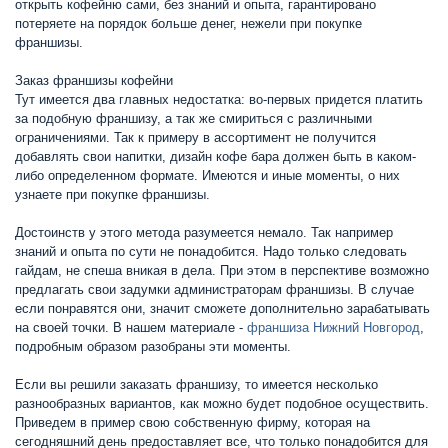
открыть кофейню сами, без знаний и опыта, гарантировано
потеряете на порядок больше денег, нежели при покупке
франшизы.
Заказ франшизы кофейни
Тут имеется два главных недостатка: во-первых придется платить
за подобную франшизу, а так же смириться с различными
ограничениями. Так к примеру в ассортимент не получится
добавлять свои напитки, дизайн кофе бара должен быть в каком-
либо определенном формате. Имеются и иные моменты, о них
узнаете при покупке франшизы.
Достоинств у этого метода разумеется немало. Так например
знаний и опыта по сути не понадобится. Надо только следовать
гайдам, не спеша вникая в дела. При этом в перспективе возможно
предлагать свои задумки администраторам франшизы. В случае
если понравятся они, значит сможете дополнительно зарабатывать
на своей точки. В нашем материале -
франшиза Нижний Новгород
,
подробным образом разобраны эти моменты.
Если вы решили заказать франшизу, то имеется несколько
разнообразных вариантов, как можно будет подобное осуществить.
Приведем в пример свою собственную фирму, которая на
сегодняшний день предоставляет все, что только понадобится для