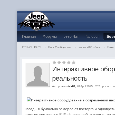
Главная
Форумы
Jeep Чат
Галерея
Бор
JEEP-CLUB.BY
→
Блог Сообщества
→
sonnick84' - блог
→
Интер
Интерактивное обор
реальность
Автор:
sonnick84
, 28 April 2025 · 262 просмотр
назад - я буквально замерла от восторга и одноврем
школ по внедрению EdTech-решений, я вижу те же эм