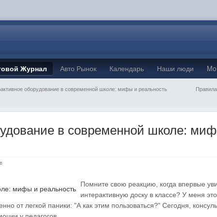
товой Журнал
Авто Рынок
Календарь
Наши люди
Mo
активное оборудование в современной школе: мифы и реальность
Правила
удование в современной школе: миф
ов
Помните свою реакцию, когда впервые ув
интерактивную доску в классе? У меня это
енно от легкой паники: "А как этим пользоваться?" Сегодня, консул
оции у педагогов.