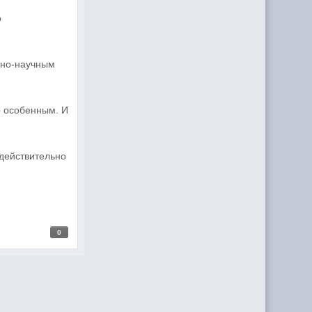
о
нно-научным
о особенным. И
 действительно
0