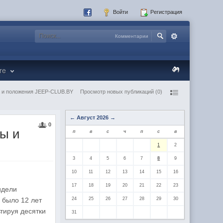
Войти
Регистрация
Комментарии
re
 и положения JEEP-CLUB.BY
Просмотр новых публикаций (0)
←
Август 2026
→
0
ы и
п
в
с
ч
п
с
в
1
2
3
4
5
6
7
8
9
10
11
12
13
14
15
16
17
18
19
20
21
22
23
идели
 было 12 лет
24
25
26
27
28
29
30
ьтируя десятки
31