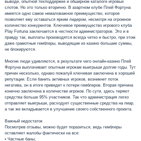
выводе, опытной техподдержке и обширном каталоге игровых
слотов. Но это только вторично. В азартном клубе Плей Фортуна
имеется одно самое немаловажное преимущество, которое
позволяет ему оставаться ярким лидером, несмотря на огромное
количество конкурентов. Ключевое преимущество игрового клуба
Play Fortuna заключается в честности администраторов. Это и в
правду так, выплаты производятся всегда четко и быстро, при этом
даже грамотные гемблеры, выводящие из казино большие суммы,
не блокируются.
Многие люди удивляются, в результате чего онлайн-казино Плей
Фортуна выплачивает опытным игрокам выигрыши долгие годы. Тут
причин несколько, однако пожалуй ключевая заключена в хорошей
репутации. Если банить активных игроков, возникнет поток
негатива, он в итоге приведет к потери гемблеров. Вторая причина
конечно заключена в количестве игроков. По сути, здесь теряют
средства больше 95% участников. Так что администрация легко
отправляет выигрыши, расходует существенные средства на пиар,
а так же вкладывается в улучшение своего собственного проекта.
Важный недостаток
Посмотрев отзывы, можно будет поразиться, ведь гемблеры
оставляют жалобы фактически на все:
• Частные баны;