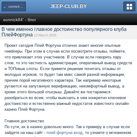
JEEP-CLUB.BY
← sonnick84' - блог
sonnick84' - блог
В чем именно главное достоинство популярного клуба
ПлейФортуна
13 March 2025
Проект сегодня Плей Фортуна отлично знают многие опытные
гемблеры. При этом в случае если посмотрите отзывы, поймете,
что привлекает этих участников. В случае если говорить пару
слов, то это честность администрации, оперативный вывод средств
и ТОПовые слоты. Если примете решение почитать отзывы от
молодых игроков, то будет там микс самой разной информации,
причем порой негативного характера. Так например некоторые
ругаются на запутанную верификацию, некомфортный вывод, а
кроме этого большой отыгрыш. Давайте же постараемся
разобраться во всем, чтобы выяснить в чем конкретно ключевое
достоинство и естественно важный недостаток известного онлайн-
казино Плей Фортуна.
Главное достоинство
По сути, их в казино довольно много. Так к примеру в случае если
зайдете на наш сайт -
плей фортуна вход
, то узнаете о мгновенном