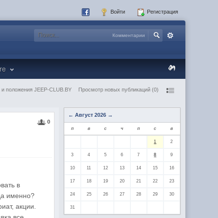
Войти
Регистрация
Комментарии
re
 и положения JEEP-CLUB.BY
Просмотр новых публикаций (0)
←
Август 2026
→
0
п
в
с
ч
п
с
в
1
2
3
4
5
6
7
8
9
10
11
12
13
14
15
16
17
18
19
20
21
22
23
вать в
уда именно?
24
25
26
27
28
29
30
иат, акции.
31
яка все