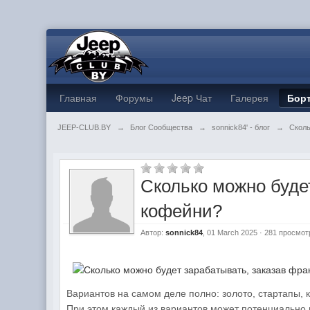
Главная
Форумы
Jeep Чат
Галерея
Бор
JEEP-CLUB.BY
→
Блог Сообщества
→
sonnick84' - блог
→
Сколь
Сколько можно буде
кофейни?
Автор:
sonnick84
, 01 March 2025 · 281 просмо
Вариантов на самом деле полно: золото, стартапы, 
При этом каждый из вариантов может потенциально 