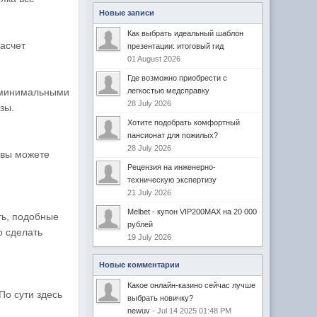
Новые записи
Как выбрать идеальный шаблон
насчет
презентации: итоговый гид
01 August 2026
Где возможно приобрести с
и минимальными
легкостью медсправку
28 July 2026
зы.
Хотите подобрать комфортный
пансионат для пожилых?
28 July 2026
 вы можете
Рецензия на инженерно-
техническую экспертизу
21 July 2026
Melbet - купон VIP200MAX на 20 000
ть, подобные
рублей
о сделать
19 July 2026
Новые комментарии
Какое онлайн-казино сейчас лучше
По сути здесь
выбрать новичку?
newuv
- Jul 14 2025 01:48 PM