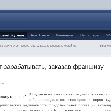
товой Журнал
Авто Рынок
Календарь
Наши люди
Mo
ко можно будет зарабатывать, заказав франшизу кофейни?
Правила
т зарабатывать, заказав франшизу
тров
В случае если появится необходимость инвестиро
собственное дело, возникает простой вопрос - к
криптовалюта, недвижимость, фондовый рынок, облигации, антиквар
принести серьезные дивиденды. Но если опыта мало, почти наверн