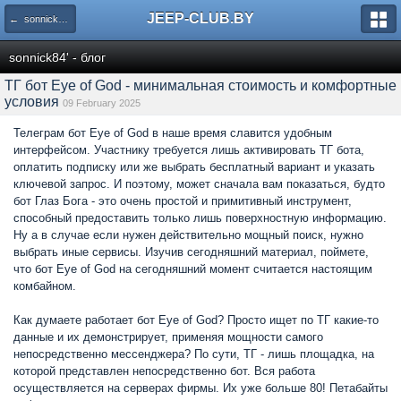
JEEP-CLUB.BY
← sonnick84' - блог
sonnick84' - блог
ТГ бот Eye of God - минимальная стоимость и комфортные
условия
09 February 2025
Телеграм бот Eye of God в наше время славится удобным
интерфейсом. Участнику требуется лишь активировать ТГ бота,
оплатить подписку или же выбрать бесплатный вариант и указать
ключевой запрос. И поэтому, может сначала вам показаться, будто
бот Глаз Бога - это очень простой и примитивный инструмент,
способный предоставить только лишь поверхностную информацию.
Ну а в случае если нужен действительно мощный поиск, нужно
выбрать иные сервисы. Изучив сегодняшний материал, поймете,
что бот Eye of God на сегодняшний момент считается настоящим
комбайном.
Как думаете работает бот Eye of God? Просто ищет по ТГ какие-то
данные и их демонстрирует, применяя мощности самого
непосредственно мессенджера? По сути, ТГ - лишь площадка, на
которой представлен непосредственно бот. Вся работа
осуществляется на серверах фирмы. Их уже больше 80! Петабайты