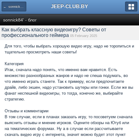
JEEP-CLUB.BY
← sonnick84' - блог
sonnick84' - блог
Как выбрать классную видеоигру? Советы от
профессионального геймера
05 February 2025
Для того, чтобы выбрать хорошую видео игру, надо не торопиться и
тщательно просмотреть наши советы!
Категория
Итак, сначала надо понять, что именно вам нравится. Есть
множество разнообразных жанров и надо не спеша подумать, во
что именно играть станете. Так к примеру, если предпочитаете
драйв, либо экшен, надо установить шутеры или гонки. Если же вы
фанат неспешной видеоигры, то тогда, конечно же, выбирайте
стратегию.
Отзывы и комментарии
В том случае, если в планах заказать игру, то посоветуем сначала
выяснить отзывы и мнение игроков. Оцените обзоры на Ютуб или
на тематических форумах. Ну а в случае если рассчитываете
скачать видео игру с интернета, значит можно будет этот пункт