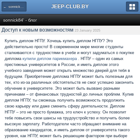
JEEP-CLUB.BY
← sonnick84' - блог
sonnick84' - блог
Доступ к новым возможностям
23 January 2025
Купить диплом НГПУ. Хочешь купить диплом НГПУ? Это
действительно просто! В современном мире многие студенты
сталкиваются с трудностями в учебе и могут задуматься о покупке
диплома
купили диплом парикмахера
. НГПУ – один из самых
престижных университетов в России, и иметь диплом этого
учебного заведения может открыть множество дверей для тебя в
будущем. Приобретение диплома НГПУ может быть полезным для
тех, кто из-за различных обстоятельств не смог успешно закончить
обучение в университете. Это может быть вызвано разными
причинами – от финансовых трудностей до личных проблем. Купив
диплом НГПУ, ты сможешь получить возможность продолжить
свою карьеру или даже сменить сферу деятельности. Диплом
НГПУ – это не просто бумажка, это ключ к успеху. Он позволит
тебе повысить свои шансы на трудоустройство и получить более
высокую зарплату. Работодатели часто обращают внимание на
образование кандидатов, и иметь диплом от университета такого
уровня, как НГПУ, может быть решающим фактором при выборе